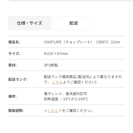
仕様・サイズ
配送
商品名:
CHOPLATE（チョップレート）（GREY）22cm
サイズ:
Φ220×H7mm
素材:
SPS樹脂
配送ランク雑貨商品 (配送先により異なりますの
配送ランク:
で、
こちら
よりご確認ください)
電子レンジ、食洗器対応可
備考:
耐熱温度：-10℃から200℃
取扱説明:
＜
こちら
＞をご確認ください。