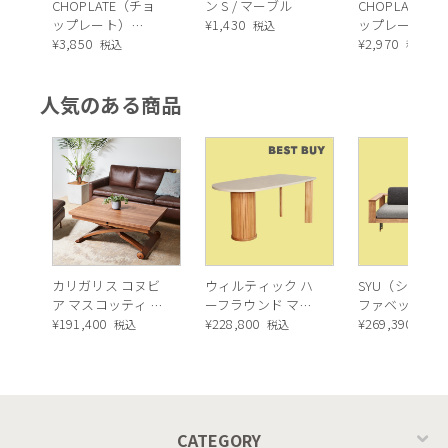
CHOPLATE（チョ
ン S / マーブル
CHOPLATE（
ップレート）
¥
1,430
ップレート）
税込
（GREY）26cm
¥
3,850
（BLACK）22
¥
2,970
税込
税込
人気のある商品
カリガリス コヌビ
ウィルティック ハ
SYU（シュウ）
ア マスコッティ 伸
ーフラウンド マテ
ファベッド（
長・昇降式テーブ
¥
191,400
ィエラ塗装 ダイニ
¥
228,800
ュラル）190c
¥
269,390
税込
税込
税込
ル ／ Calligaris
ングテーブル（レ
connubia
ッドオーク脚）
MASCOTTE[CB490]
P201
CATEGORY