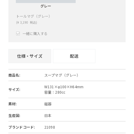
グレー
トールマグ（グレー）
(
¥
3,190
税込)
一緒に購入する
+
−
仕様・サイズ
配送
商品名:
スープマグ（グレー）
W131×φ100×H64mm
サイズ:
容量：280cc
素材:
磁器
生産国:
日本
ブランドコード:
21098