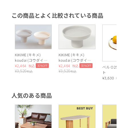
この商品とよく比較されている商品
KIKIME (キキメ)
KIKIME (キキメ)
koudai (コウダイ)
koudai (コウダイ)
プレート S
¥
2,464
プレート S
¥
2,464
30%OFF
30%OFF
税込
税込
ベル O25cm 
¥
3,520
¥
3,520
税込
税込
ト
¥
3,630
税込
人気のある商品