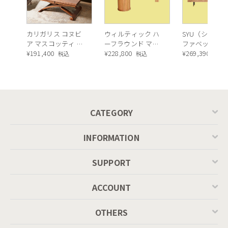
カリガリス コヌビ
ウィルティック ハ
SYU（シュウ）
ア マスコッティ 伸
ーフラウンド マテ
ファベッド（
長・昇降式テーブ
¥
191,400
ィエラ塗装 ダイニ
¥
228,800
ュラル）190c
¥
269,390
税込
税込
税込
ル ／ Calligaris
ングテーブル（レ
connubia
ッドオーク脚）
MASCOTTE[CB490]
P201
CATEGORY
INFORMATION
SUPPORT
ACCOUNT
OTHERS