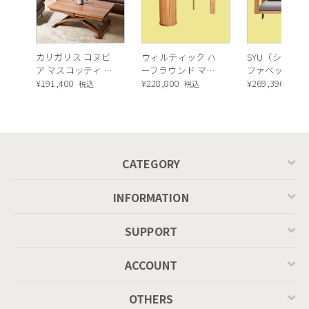
カリガリス コヌビ
ウィルティック ハ
SYU（シュウ）
ア マスコッティ 伸
ーフラウンド マテ
ファベッド（
長・昇降式テーブ
¥
191,400
ィエラ塗装 ダイニ
¥
228,800
ュラル）190c
¥
269,390
税込
税込
税込
ル ／ Calligaris
ングテーブル（レ
connubia
ッドオーク脚）
MASCOTTE[CB490]
P201
CATEGORY
INFORMATION
SUPPORT
ACCOUNT
OTHERS