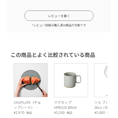
レビューを書く
*レビュー投稿は購入済み商品が対象です
この商品とよく比較されている商品
CHOPLATE（チョ
マグカップ
ツル ブルゴー
ップレート）
HPB020 385ml
28oz / 860cc
（GREY）22cm
¥
2,970
¥
3,300
¥
3,080
税込
税込
税込