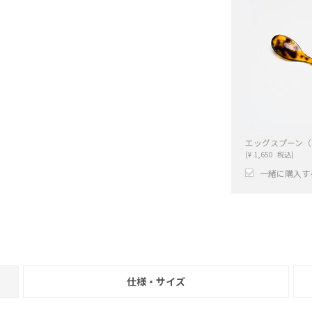
エッグスプーン（
(
¥
1,650
税込)
一緒に購入す
+
仕様・サイズ