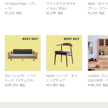
TY Palace Plate （プレ
ワイングラス ガウデ
ARAS（エイ
ート）
ィ 8oz / 250cc
プーン（グレ
毎日使いたくなる、ちょうどいいサイズ感
¥
1,320
¥
1,298
21cm
¥
1,320
税込
税込
税込
ちょっと
えるアイ
ヨーグル
ジャムを
けたり、
軽いから
キャンプ
気軽に使
SYU（シュウ） ソファ
North（ノース） ダイ
LUCIDO（ル
ベッド（ナチュラル）
ニングチェア
120/105オ
190cm
¥
269,390
AC02（ウォールナッ
¥
52,690
ニングボード
¥
168,300
税込
税込
税
ト）
ラル色