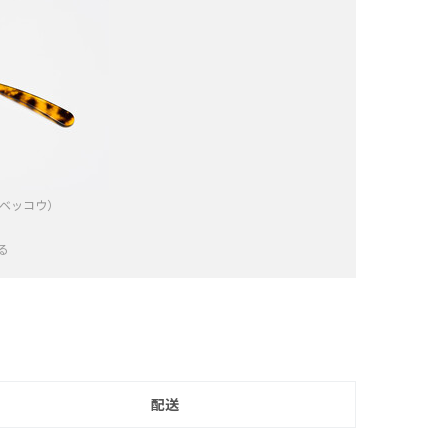
ベッコウ）
る
−
配送