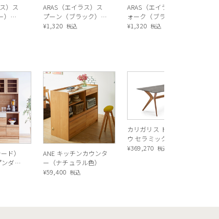
ラス）ス
ARAS（エイラス）ス
ARAS（エイラス）フ
ー）
プーン（ブラック）
ォーク（ブラック）
21cm
¥
1,320
21cm
¥
1,320
税込
税込
小さめのこのスプーン、実はとっても使
テム。
トやアイスはもちろん
R
すくったり、ソースやペーストを取り分
ス
ル
¥
1
何かと便利なんです。
バ
持ち歩きにもぴったりで、ピクニックや
にも大活躍！
カリガリス トウキョ
ウ セラミック ダイニ
えて、毎日頼れる存在です。
ングテーブル ／
¥
369,270
税込
シード）
ANE キッチンカウンタ
Calligaris TOKYO
ープンダイ
ー（ナチュラル色）
ceramic Dining
 ナチュ
¥
59,400
込
税込
table[CS18-FR] P321