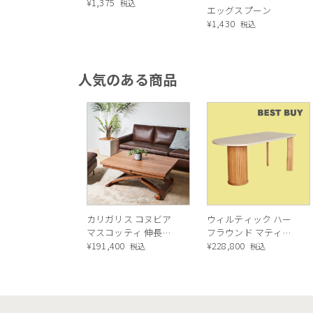
¥
1,375
税込
エッグスプーン
¥
1,430
税込
人気のある商品
カリガリス コヌビア
ウィルティック ハー
マスコッティ 伸長・
フラウンド マティエ
昇降式テーブル ／
¥
191,400
ラ塗装 ダイニングテ
¥
228,800
税込
税込
Calligaris connubia
ーブル（レッドオーク
MASCOTTE[CB490]
脚）
P201