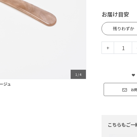
お届け目安
残りわずか
+
1
/
4
ージュ
お
こちらもご一