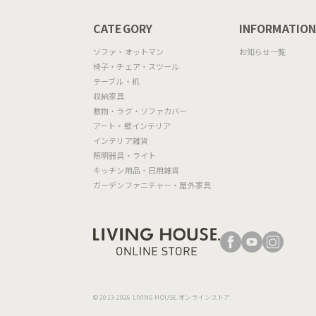
CATEGORY
INFORMATIO
ソファ・オットマン
お知らせ一覧
椅子・チェア・スツール
テーブル・机
収納家具
敷物・ラグ・ソファカバー
アート・壁インテリア
インテリア雑貨
照明器具・ライト
キッチン用品・日用雑貨
ガーデンファニチャー・屋外家具
© 2013-2026 LIVING HOUSE.オンラインストア.