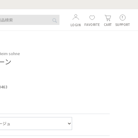
FAVORITE
SUPPORT
CART
LOGIN
Heim sohne
ーン
3463