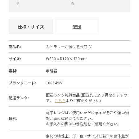
る
る
+
−
+
−
仕様・サイズ
配送
商品名:
カトラリーが置ける長皿 IV
サイズ:
W300×D120×H20mm
素材:
半磁器
ブランドコード:
108545IV
配送ランク雑貨商品 (配送先により異なりますの
配送ランク:
で、
こちら
よりご確認ください)
電子レンジはご使用いただけますが急冷や強い衝
備考:
撃、直火は避けてください。
お手入れの際は中性洗剤をご使用ください。
素材の特性上、形・色・サイズに若干の個体差が