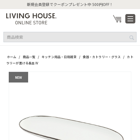
新規会員登録でクーポンプレゼント中 500円OFF！
/
/
/
/
ホーム
商品一覧
キッチン用品・日用雑貨
食器・カトラリー・グラス
カト
ラリーが置ける長皿 IV
NEW