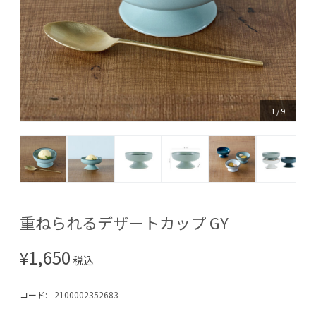
1
/
9
重ねられるデザートカップ GY
1,650
¥
税込
コード:
2100002352683