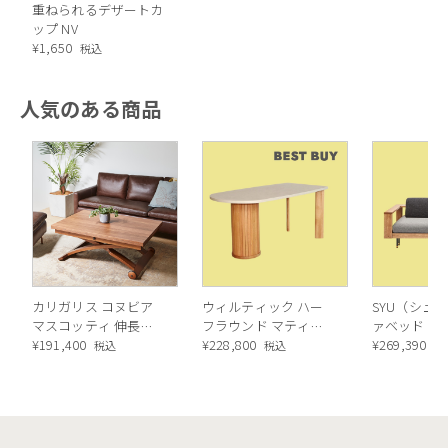
重ねられるデザートカ
ップ NV
¥
1,650
税込
人気のある商品
カリガリス コヌビア
ウィルティック ハー
SYU（シュウ
マスコッティ 伸長・
フラウンド マティエ
ァベッド（
昇降式テーブル ／
¥
191,400
ラ塗装 ダイニングテ
¥
228,800
ル）190cm
¥
269,390
税込
税込
税
Calligaris connubia
ーブル（レッドオーク
MASCOTTE[CB490]
脚）
P201