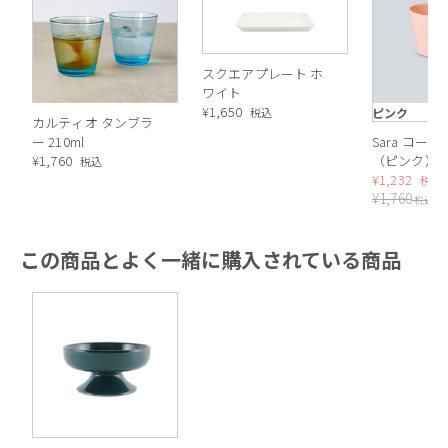
スクエアプレート ホ
ワイト
¥
1,650
ピンク
税込
カルティオ タンブラ
ー 210ml
Sara コー
¥
1,760
（ピンク）
税込
¥
1,232
税込
¥
1,760
税込
この商品とよく一緒に購入されている商品