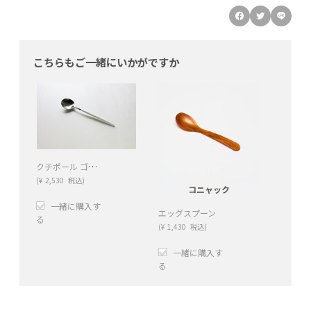
こちらもご一緒にいかがですか
クチポール ゴア テーブルスプーン / ホワイト×シルバー
(
¥
2,530
税込)
コニャック
一緒に購入す
エッグスプーン
る
(
¥
1,430
税込)
+
−
一緒に購入す
る
+
−