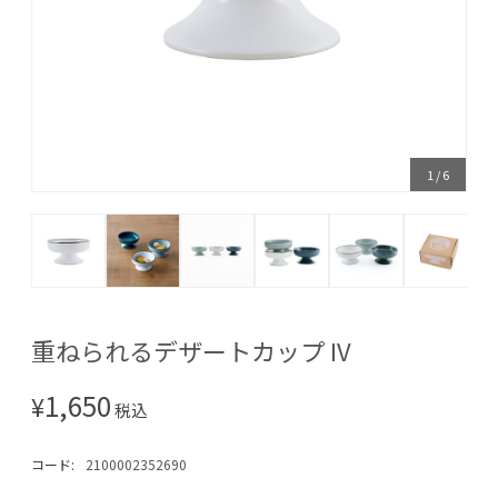
1
/
6
重ねられるデザートカップ IV
1,650
¥
税込
コード:
2100002352690