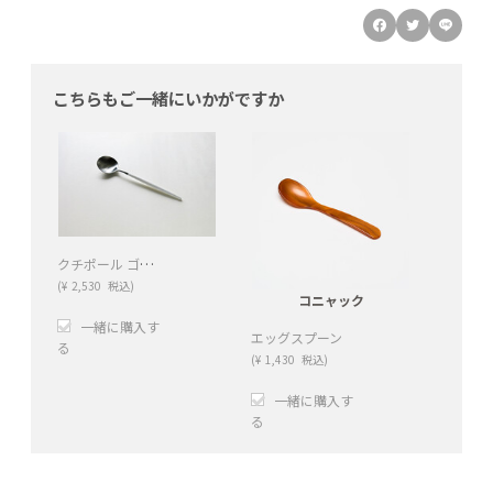
こちらもご一緒にいかがですか
クチポール ゴア テーブルスプーン / ホワイト×シルバー
(
¥
2,530
税込)
コニャック
一緒に購入す
エッグスプーン
る
(
¥
1,430
税込)
+
−
一緒に購入す
る
+
−