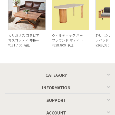
カリガリス コヌビア
ウィルティック ハー
SYU（シュウ
マスコッティ 伸長・
フラウンド マティエ
ァベッド（
昇降式テーブル ／
¥
191,400
ラ塗装 ダイニングテ
¥
228,800
ル）190cm
¥
269,390
税込
税込
税
Calligaris connubia
ーブル（レッドオーク
MASCOTTE[CB490]
脚）
P201
CATEGORY
INFORMATION
SUPPORT
ACCOUNT