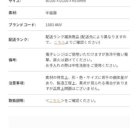
サイズ:
W100×D100×H50mm
素材:
半磁器
ブランドコード:
108546IV
配送ランク雑貨商品 (配送先により異なりますの
配送ランク:
で、
こちら
よりご確認ください)
電子レンジはご使用いただけますが急冷や強い衝
備考:
撃、直火は避けてください。
お手入れの際は中性洗剤をご使用ください。
素材の特性上、形・色・サイズに若干の個体差が
注意事項:
あり、製造工程上、黒点が見られる場合がありま
すが品質上問題はございません。
取扱説明:
＜
こちら
＞をご確認ください。