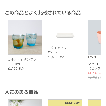
この商品とよく比較されている商品
スクエアプレート ホ
ワイト
¥
1,650
ピンク
税込
カルティオ タンブラ
ー 210ml
Sara コー
¥
1,760
（ピンク）
税込
¥
1,232
税込
¥
1,760
税込
人気のある商品