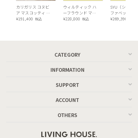
カリガリス コヌビ
ウィルティック ハ
SYU（シュウ）
ア マスコッティ 伸
ーフラウンド マテ
ファベッド（
長・昇降式テーブ
¥
191,400
ィエラ塗装 ダイニ
¥
228,800
ュラル）190c
¥
269,390
税込
税込
税込
ル ／ Calligaris
ングテーブル（レ
connubia
ッドオーク脚）
MASCOTTE[CB490]
P201
1点投入あるいは、多灯使いで空間に変化を
CATEGORY
40W相当の電球なのでダイニングテーブルやキッチンカウ
INFORMATION
ンターの上ではシンプルな補助照明と一緒に吊るすのがお
SUPPORT
ススメです。
ACCOUNT
OTHERS