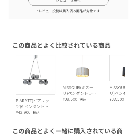
*レビュー投稿は購入済み商品が対象です
この商品とよく比較されている商品
天井からペンダントランプのコードを伝って降りてくるリス。
MISSOURI(ミズー
MISSOURI(ミ
クリクリの目、がっちりした体格、ボリュームのあるしっぽ、
リ)ペンダントライ
リ)ペンダント
ト GRY
¥
38,500
ト BK
¥
38,500
税込
税込
毛の流れまで本物みたいな赤毛。ヨーロッパアカリス（キタリ
BIARRITZ(ビアリッ
ツ)6 ペンダントラ
ス）を想像させる風貌。
ンプ SILVER/GREY
¥
42,900
税込
しっかりと落ちないようにロープをつかむ手足がぽっちゃりし
この商品とよく一緒に購入されている商
ていて可愛らしいリス。器用にロープをつかむ指先まで本物み