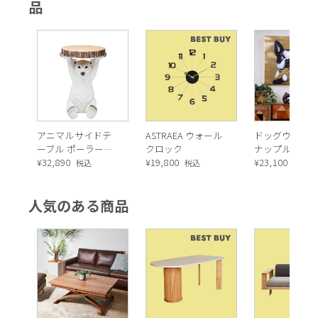
品
たい。
アニマルサイドテ
ASTRAEA ウォール
ドッグウィズ
ーブル ポーラーベ
クロック
ナップル 80x8
ア
¥
32,890
¥
19,800
アート
¥
23,100
税込
税込
税込
人気のある商品