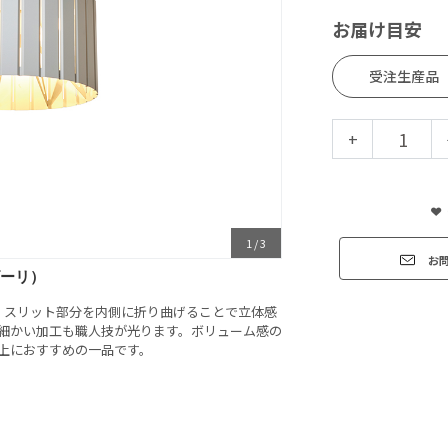
お届け目安
受注生産品
+
1
/
3
お
ズーリ）
 スリット部分を内側に折り曲げることで立体感
の細かい加工も職人技が光ります。ボリューム感の
の上におすすめの一品です。