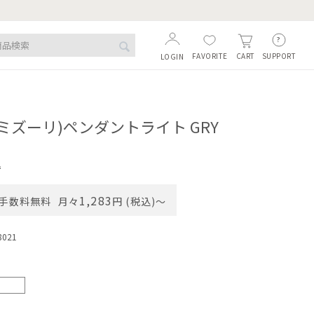
FAVORITE
SUPPORT
CART
LOGIN
I(ミズーリ)ペンダントライト GRY
込
1,283
手数料無料
月々
円 (税込)〜
8021