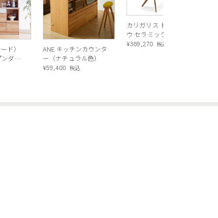
バ
カリガリス トウキョ
ウ セラミック ダイニ
ングテーブル ／
¥
369,270
税込
シード）
ANE キッチンカウンタ
Calligaris TOKYO
ープンダイ
ー（ナチュラル色）
ceramic Dining
 ナチュ
¥
59,400
込
税込
table[CS18-FR] P321
OTHERS
法人のお客様
企業情報
利用規約
特定商取引法に基づく表示
プライバシーポリシー