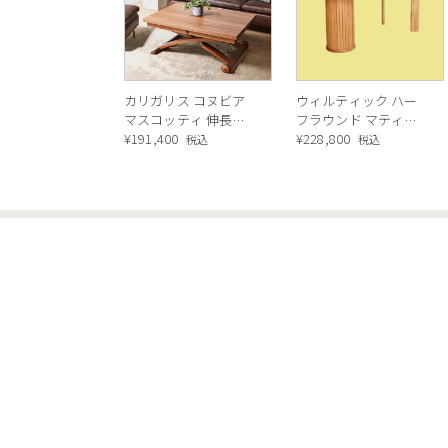
カリガリス コヌビア
ウィルティック ハー
マスコッティ 伸長・
フラウンド マティエ
昇降式テーブル ／
¥
191,400
ラ塗装 ダイニングテ
¥
228,800
税込
税込
Calligaris connubia
ーブル（レッドオーク
MASCOTTE[CB490]
脚）
P201
CATEGORY
INFORMATIO
ソファ・オットマン
お知らせ一覧
椅子・チェア・スツール
テーブル・机
収納家具
敷物・ラグ・ソファカバー
アート・壁インテリア
インテリア雑貨