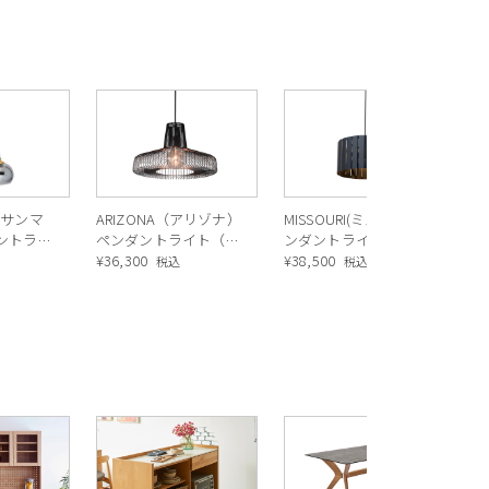
S
ル
プ 
¥
3
O（サンマ
ARIZONA（アリゾナ）
MISSOURI(ミズーリ)ペ
ントラン
ペンダントライト（ブ
ンダントライト BK
Y
ラック）
¥
36,300
¥
38,500
税込
税込
R
ス
ル
¥
1