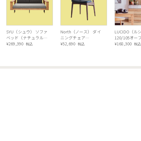
SYU（シュウ） ソファ
North（ノース） ダイ
LUCIDO（ル
ベッド（ナチュラル）
ニングチェア
120/105オ
190cm
¥
269,390
AC02（ウォールナッ
¥
52,690
ニングボード
¥
168,300
税込
税込
税
ト）
ラル色
N
SUPPORT
ACCOUNT
ショッピングガイド
マイページログイン
ご注文について
新規会員登録
お支払いについて
お届けについて
返品・交換・キャンセルについて
その他サービスについて
よくある質問