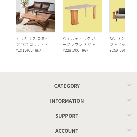
カリガリス コヌビ
ウィルティック ハ
SYU（シュウ）
ア マスコッティ 伸
ーフラウンド マテ
ファベッド（
長・昇降式テーブ
¥
191,400
ィエラ塗装 ダイニ
¥
228,800
ュラル）190c
¥
269,390
税込
税込
税込
ル ／ Calligaris
ングテーブル（レ
connubia
ッドオーク脚）
MASCOTTE[CB490]
P201
CATEGORY
INFORMATION
SUPPORT
ACCOUNT