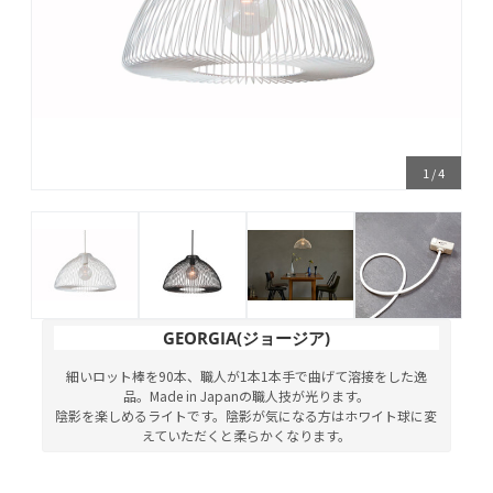
1
/
4
GEORGIA(ジョージア)
細いロット棒を90本、職人が1本1本手で曲げて溶接をした逸
品。Made in Japanの職人技が光ります。
陰影を楽しめるライトです。陰影が気になる方はホワイト球に変
えていただくと柔らかくなります。