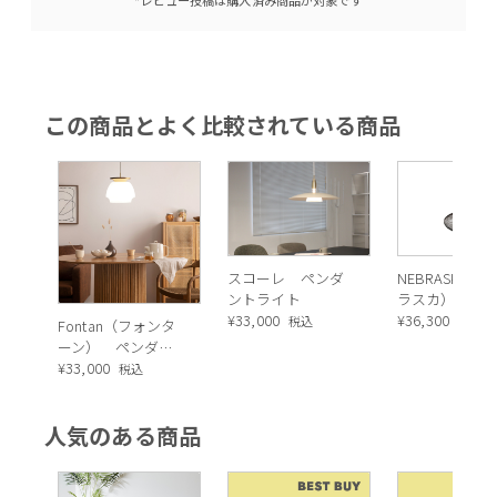
*レビュー投稿は購入済み商品が対象です
この商品とよく比較されている商品
スコーレ ペンダ
NEBRASKA（
ントライト
ラスカ）ペン
¥
33,000
トライト
¥
36,300
税込
税込
Fontan（フォンタ
ーン） ペンダン
トランプ
¥
33,000
税込
人気のある商品