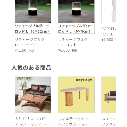
リチャージブルグロー
リチャージブルグロー
PORCELAIN
ロッド L （6×12cm）
ロッド L （6×8cm）
ROCKET LIGHT
リチャージブルグ
リチャージブルグ
WHITE（ポー
¥
6,600
税込
ローロッド L
ローロッド L
ン ロケット ラ
（6×12cm）（テ
¥
7,150
（6×8cm）（テー
¥
6,600
ト）
税込
税込
ーブルランプ）
ブルランプ）
人気のある商品
カリガリス コヌビ
ウィルティック ハ
SYU（シュウ）
ア マスコッティ 伸
ーフラウンド マテ
ファベッド（