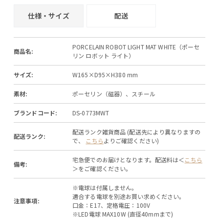
仕様・サイズ
配送
PORCELAIN ROBOT LIGHT MAT WHITE（ポーセ
商品名:
リン ロボット ライト）
サイズ:
W165×D95×H380 mm
素材:
ポーセリン（磁器）、スチール
ブランドコード:
DS-0773MWT
配送ランク雑貨商品 (配送先により異なりますの
配送ランク:
で、
こちら
よりご確認ください)
宅急便でのお届けとなります。配送料は＜
こちら
備考:
＞をご確認ください。
※電球は付属しません。
適合する電球を別途お買い求めください。
注意事項:
口金：E17、定格電圧：100V
※LED電球 MAX10W (直径40mmまで)