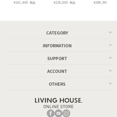
長・昇降式テーブ
¥
191,400
ィエラ塗装 ダイニ
¥
228,800
ュラル）190c
¥
269,390
税込
税込
税込
ル ／ Calligaris
ングテーブル（レ
connubia
ッドオーク脚）
MASCOTTE[CB490]
P201
CATEGORY
INFORMATION
SUPPORT
ACCOUNT
OTHERS