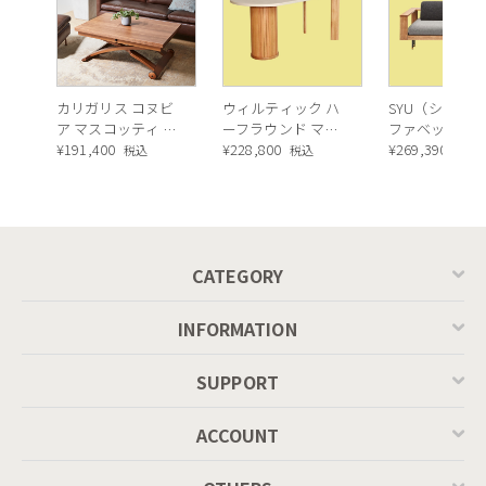
カリガリス コヌビ
ウィルティック ハ
SYU（シュウ）
ア マスコッティ 伸
ーフラウンド マテ
ファベッド（
長・昇降式テーブ
¥
191,400
ィエラ塗装 ダイニ
¥
228,800
ュラル）190c
¥
269,390
税込
税込
税込
ル ／ Calligaris
ングテーブル（レ
connubia
ッドオーク脚）
MASCOTTE[CB490]
P201
CATEGORY
INFORMATION
SUPPORT
ACCOUNT