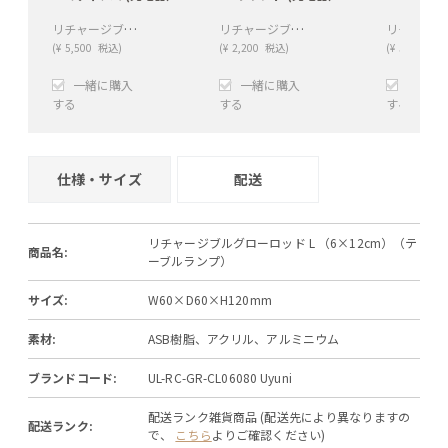
リチャージブル ベース ミディアム (充電器）
リチャージブル ベース ラウンド (充電器）
(
¥
5,500
税込)
(
¥
2,200
税込)
(
¥
5,500
税込
一緒に購入
一緒に購入
一緒に
する
する
する
+
−
+
−
+
仕様・サイズ
配送
リチャージブルグローロッド L （6×12cm）（テ
商品名:
ーブルランプ）
サイズ:
W60×D60×H120mm
素材:
ASB樹脂、アクリル、アルミニウム
ブランドコード:
UL-RC-GR-CL06080 Uyuni
配送ランク雑貨商品 (配送先により異なりますの
配送ランク:
で、
こちら
よりご確認ください)