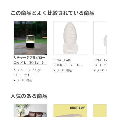
この商品とよく比較されている商品
リチャージブルグロー
PORCELAIN
PORCELAIN R
ロッド L （6×8cm）
ROCKET LIGHT MAT
LIGHT MAT
リチャージブルグ
WHITE（ポーセリ
¥
6,600
WHITE（ポー
¥
6,600
税込
税込
ローロッド L
ン ロケット ライ
ン ロボット ラ
（6×8cm）（テー
¥
6,600
ト）
ト）
税込
ブルランプ）
人気のある商品