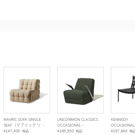
MAVRIC SOFA SINGLE
UNCOMMON CLASSICS
KENNEDY
SEAT（マブリック ソフ
OCCASIONAL
OCCASIONAL
ァ シングル シート）
¥
147,400
CHAIR（アンコモン ク
¥
169,950
CHAIR（ケ
¥
167,640
税込
税込
税