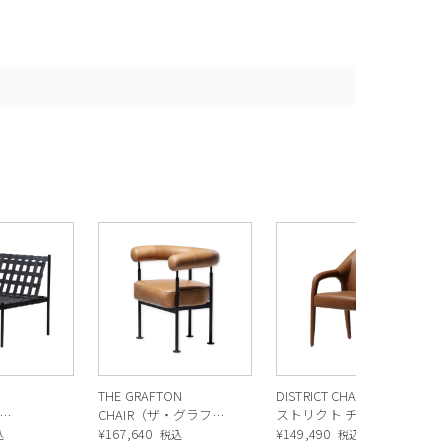
THE GRAFTON
DISTRICT CHAIR（ディ
CHAIR（ザ・グラフト
ストリクト チェア）
ネディ オケ
ン チェア）
¥
167,640
¥
149,490
込
税込
税込