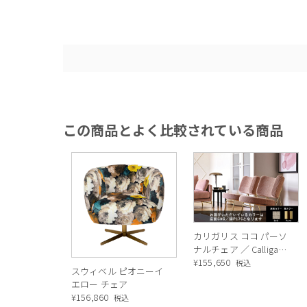
この商品とよく比較されている商品
カリガリス ココ パーソ
ナルチェア ／ Calligaris
COCO lounge
¥
155,650
税込
スウィベル ピオニーイ
chair[CS3395]
エロー チェア
¥
156,860
税込