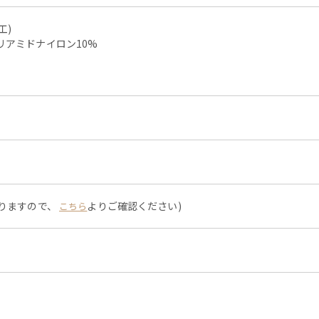
工)
リアミドナイロン10%
なりますので、
よりご確認ください)
こちら