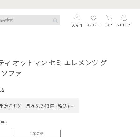
FAVORITE
SUPPORT
CART
LOGIN
ィ オットマン セミ エレメンツ グ
 ソファ
込
5,243
手数料無料
月々
円 (税込)〜
1062
1年保証