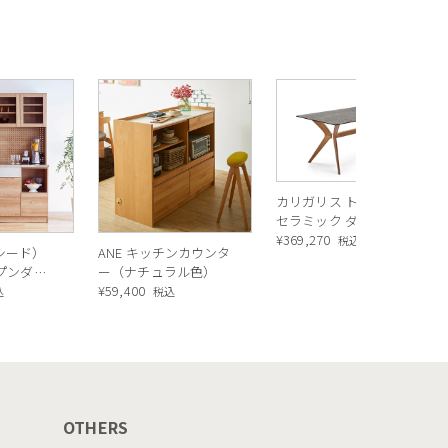
ェア）
カリガリス トウキョウ
セラミック ダイニング
テーブル ／ Calligaris
¥
369,270
税込
ルシード）
ANE キッチンカウンタ
TOKYO ceramic Dining
ープンダイ
ー（ナチュラル色）
table[CS18-FR] P321
 ナチュラ
¥
59,400
込
税込
OTHERS