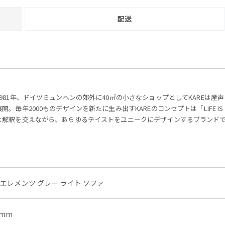
配送
1981年、ドイツミュンヘンの郊外に40㎡の小さなショップとしてKAREは産
展開。毎年2000ものデザインを新たに生み出すKAREのコンセプトは「LIFE IS STYL
な解釈を交えながら、あらゆるテイストをユニークにデザインするブランド
 エレメンツ グレー ライト ソファ
)mm