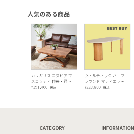
人気のある商品
カリガリス コヌビア マ
ウィルティック ハーフ
スコッティ 伸長・昇降
ラウンド マティエラ塗
式テーブル ／ Calligaris
¥
191,400
装 ダイニングテーブル
¥
228,800
税込
税込
connubia
（レッドオーク脚）
MASCOTTE[CB490]
P201
CATEGORY
INFORMATIO