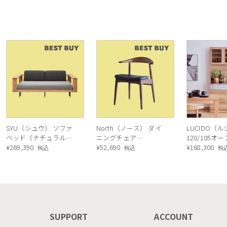
ラシックス オケージョ
ージョナルチ
ナルチェア）
SYU（シュウ） ソファ
North（ノース） ダイ
LUCIDO（
ベッド（ナチュラル）
ニングチェア
120/105オ
190cm
¥
269,390
AC02（ウォールナッ
¥
52,690
ニングボード
¥
168,300
税込
税込
税
ト）
ル色
N
SUPPORT
ACCOUNT