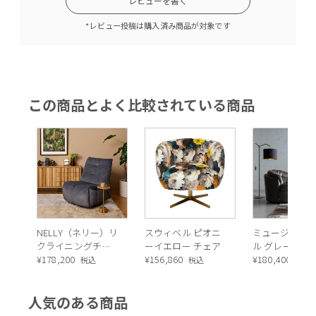
レビューを書く
*レビュー投稿は購入済み商品が対象です
この商品とよく比較されている商品
NELLY（ネリー）リ
スウィベル ピオニ
ミュージック
クライニングチェ
ーイエロー チェア
ル グレー アー
ア
¥
178,200
¥
156,860
ェア *
¥
180,400
税込
税込
税込
人気のある商品