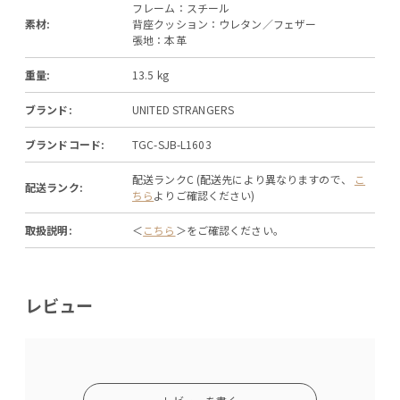
フレーム：スチール
素材:
背座クッション：ウレタン／フェザー
張地：本革
重量:
13.5 kg
ブランド:
UNITED STRANGERS
ブランドコード:
TGC-SJB-L1603
配送ランクC (配送先により異なりますので、
こ
配送ランク:
ちら
よりご確認ください)
取扱説明:
＜
こちら
＞をご確認ください。
レビュー