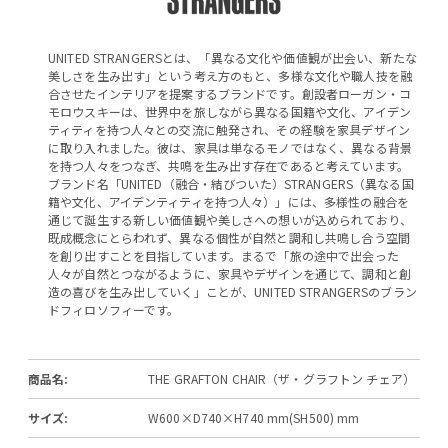
UNITED STRANGERSとは、「異なる文化や価値観が出会い、新たな
美しさを生み出す」という考え方のもと、多様な文化や職人技を融
合させたインテリアを提案するブランドです。創設者ローガン・コ
モロウスキーは、世界中を旅しながら異なる国籍や文化、アイデン
ティティを持つ人々との交流に触発され、その経験を家具デザイン
に取り入れました。彼は、家具は単なるモノではなく、異なる背景
を持つ人々をつなぎ、共鳴を生み出す存在であると考えています。
ブランド名「UNITED（融合・結びついた）STRANGERS（異なる国
籍や文化、アイデンティティを持つ人々）」には、多様性の融合を
通じて誕生する新しい価値観や美しさへの想いが込められており、
既成概念にとらわれず、異なる個性が自然と調和し共鳴し合う空間
を創り出すことを目指しています。まるで「旅の途中で出会った
人々が自然とつながるように、家具やデザインを通じて、調和と創
造の喜びを生み出していく」ことが、UNITED STRANGERSのブラン
ドフィロソフィーです。
商品名:
THE GRAFTON CHAIR（ザ・グラフトン チェア）
サイズ:
W600×D740×H740 mm(SH500) mm