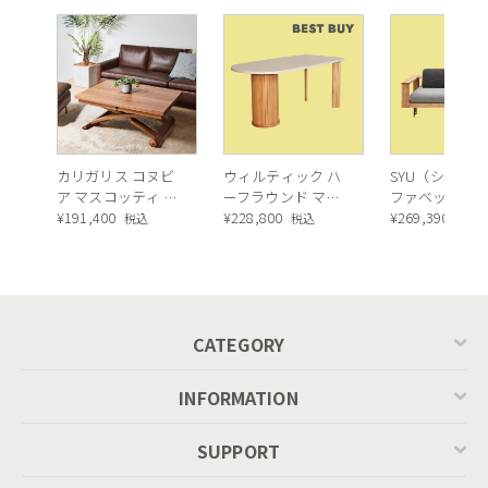
カリガリス コヌビ
ウィルティック ハ
SYU（シュウ）
ア マスコッティ 伸
ーフラウンド マテ
ファベッド（
長・昇降式テーブ
¥
191,400
ィエラ塗装 ダイニ
¥
228,800
ュラル）190c
¥
269,390
税込
税込
税込
ル ／ Calligaris
ングテーブル（レ
connubia
ッドオーク脚）
MASCOTTE[CB490]
P201
CATEGORY
INFORMATION
SUPPORT