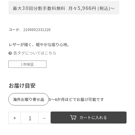
30
5,966
最大
回分割手数料無料
月々
円 (税込)〜
コード:
2100002331220
レザーが描く、軽やかな座り心地。
各タグについてはこちら
1年保証
お届け目安
海外お取り寄せ品
5～6か月ほどでお届け可能です
+
−
カートに入れる