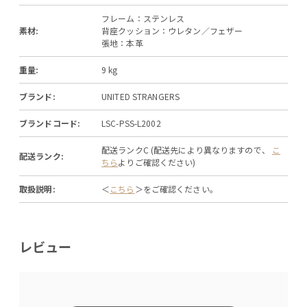
フレーム：ステンレス
素材:
背座クッション：ウレタン／フェザー
張地：本革
重量:
9 kg
ブランド:
UNITED STRANGERS
ブランドコード:
LSC-PSS-L2002
配送ランクC (配送先により異なりますので、
こ
配送ランク:
ちら
よりご確認ください)
取扱説明:
＜
こちら
＞をご確認ください。
レビュー