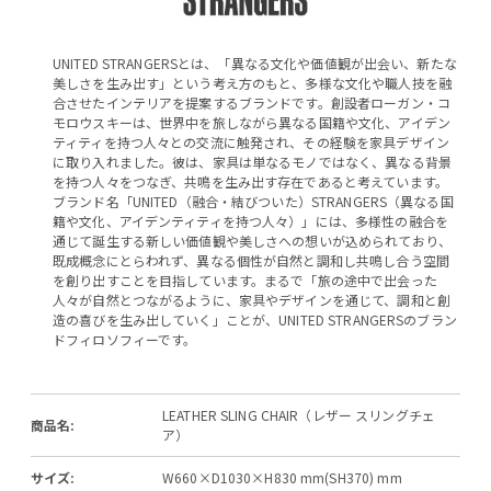
UNITED STRANGERSとは、「異なる文化や価値観が出会い、新たな
美しさを生み出す」という考え方のもと、多様な文化や職人技を融
合させたインテリアを提案するブランドです。創設者ローガン・コ
モロウスキーは、世界中を旅しながら異なる国籍や文化、アイデン
ティティを持つ人々との交流に触発され、その経験を家具デザイン
に取り入れました。彼は、家具は単なるモノではなく、異なる背景
を持つ人々をつなぎ、共鳴を生み出す存在であると考えています。
ブランド名「UNITED（融合・結びついた）STRANGERS（異なる国
籍や文化、アイデンティティを持つ人々）」には、多様性の融合を
通じて誕生する新しい価値観や美しさへの想いが込められており、
既成概念にとらわれず、異なる個性が自然と調和し共鳴し合う空間
を創り出すことを目指しています。まるで「旅の途中で出会った
人々が自然とつながるように、家具やデザインを通じて、調和と創
造の喜びを生み出していく」ことが、UNITED STRANGERSのブラン
ドフィロソフィーです。
LEATHER SLING CHAIR（レザー スリングチェ
商品名:
ア）
サイズ:
W660×D1030×H830 mm(SH370) mm