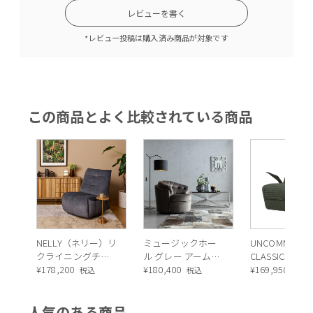
レビューを書く
*レビュー投稿は購入済み商品が対象です
この商品とよく比較されている商品
NELLY（ネリー）リ
ミュージックホー
UNCOMMON
クライニングチェ
ル グレー アームチ
CLASSICS
ア
¥
178,200
ェア *
¥
180,400
OCCASIONAL
¥
169,950
税込
税込
税込
CHAIR（アン
クラシックス 
人気のある商品
ージョナルチ