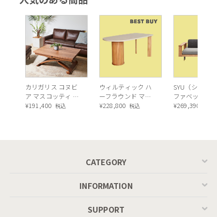
ア）
カリガリス コヌビ
ウィルティック ハ
SYU（シュウ）
ア マスコッティ 伸
ーフラウンド マテ
ファベッド（
長・昇降式テーブ
¥
191,400
ィエラ塗装 ダイニ
¥
228,800
ュラル）190c
¥
269,390
税込
税込
税込
ル ／ Calligaris
ングテーブル（レ
connubia
ッドオーク脚）
MASCOTTE[CB490]
P201
CATEGORY
INFORMATION
SUPPORT