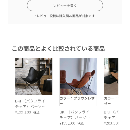
レビューを書く
*レビュー投稿は購入済み商品が対象です
この商品とよく比較されている商品
カラー：ブラウンレザ
カラー：ナチュ
BKF（バタフライ
ー
ザー
チェア）パーソナ
ルチェア（ブラッ
¥
199,100
BKF（バタフライ
BKF（バタフ
税込
ク）
チェア）パーソナ
チェア）パー
ルチェア（ブラウ
¥
199,100
ルチェア（ナ
¥
203,500
税込
税込
ン）
ラル）