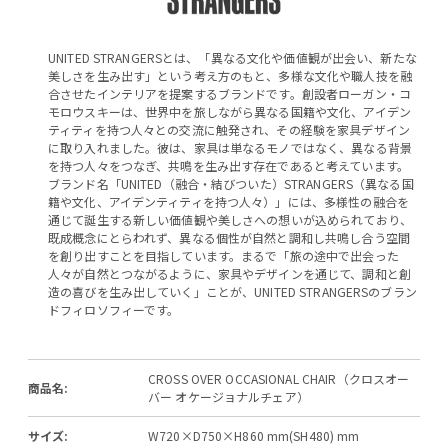
UNITED STRANGERSとは、「異なる文化や価値観が出会い、新たな
美しさを生み出す」という考え方のもと、多様な文化や職人技を融
合させたインテリアを提案するブランドです。創設者ローガン・コ
モロウスキーは、世界中を旅しながら異なる国籍や文化、アイデン
ティティを持つ人々との交流に触発され、その経験を家具デザイン
に取り入れました。彼は、家具は単なるモノではなく、異なる背景
を持つ人々をつなぎ、共鳴を生み出す存在であると考えています。
ブランド名「UNITED（融合・結びついた）STRANGERS（異なる国
籍や文化、アイデンティティを持つ人々）」には、多様性の融合を
通じて誕生する新しい価値観や美しさへの想いが込められており、
既成概念にとらわれず、異なる個性が自然と調和し共鳴し合う空間
を創り出すことを目指しています。まるで「旅の途中で出会った
人々が自然とつながるように、家具やデザインを通じて、調和と創
造の喜びを生み出していく」ことが、UNITED STRANGERSのブラン
ドフィロソフィーです。
CROSS OVER OCCASIONAL CHAIR（クロスオー
商品名:
バー オケージョナルチェア）
サイズ:
W720×D750×H860 mm(SH480) mm