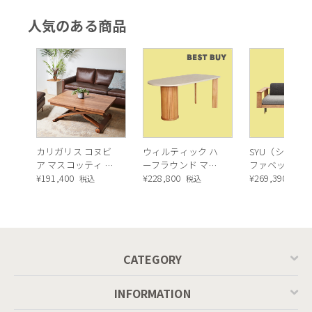
人気のある商品
カリガリス コヌビ
ウィルティック ハ
SYU（シュウ）
ア マスコッティ 伸
ーフラウンド マテ
ファベッド（
長・昇降式テーブ
¥
191,400
ィエラ塗装 ダイニ
¥
228,800
ュラル）190c
¥
269,390
税込
税込
税込
ル ／ Calligaris
ングテーブル（レ
connubia
ッドオーク脚）
MASCOTTE[CB490]
P201
CATEGORY
INFORMATION