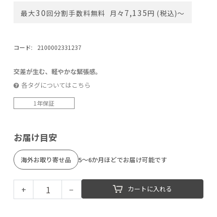
30
7,135
最大
回分割手数料無料
月々
円 (税込)〜
コード:
2100002331237
交差が生む、軽やかな緊張感。
各タグについてはこちら
1年保証
お届け目安
海外お取り寄せ品
5～6か月ほどでお届け可能です
+
−
カートに入れる