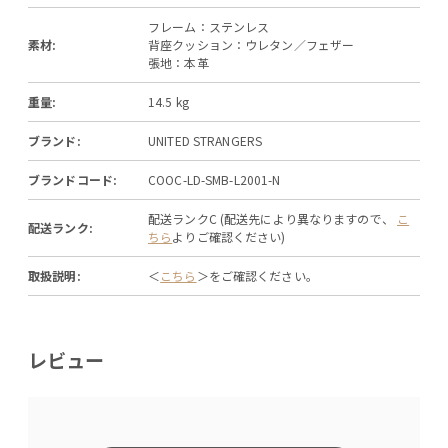
フレーム：ステンレス
素材:
背座クッション：ウレタン／フェザー
張地：本革
重量:
14.5 kg
ブランド:
UNITED STRANGERS
ブランドコード:
COOC-LD-SMB-L2001-N
配送ランクC (配送先により異なりますので、
こ
配送ランク:
ちら
よりご確認ください)
取扱説明:
＜
こちら
＞をご確認ください。
レビュー