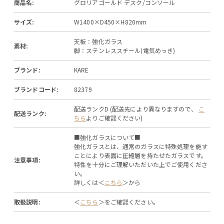
商品名:
グロリアゴールド デスク/コンソール
サイズ:
W1400×D450×H820mm
天板：強化ガラス
素材:
脚：ステンレススチール(電気めっき)
ブランド:
KARE
ブランドコード:
82379
配送ランクD (配送先により異なりますので、
こ
配送ランク:
ちら
よりご確認ください)
■強化ガラスについて■
強化ガラスとは、通常のガラスに特殊処理を施す
ことにより表面に圧縮層を持たせたガラスです。
注意事項:
特性を十分にご理解いただいた上でご使用くださ
い。
詳しくは＜
こちら
＞から
取扱説明:
＜
こちら
＞をご確認ください。