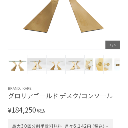
1
/
6
BRAND: KARE
グロリアゴールド デスク/コンソール
184,250
¥
税込
30
6,142
最大
回分割手数料無料
月々
円 (税込)〜