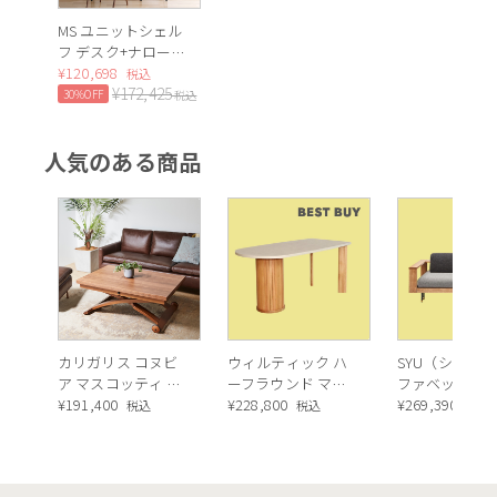
MS ユニットシェル
フ デスク+ナロー
セット
¥
120,698
税込
¥
172,425
30%OFF
税込
人気のある商品
カリガリス コヌビ
ウィルティック ハ
SYU（シュウ）
ア マスコッティ 伸
ーフラウンド マテ
ファベッド（
長・昇降式テーブ
¥
191,400
ィエラ塗装 ダイニ
¥
228,800
ュラル）190c
¥
269,390
税込
税込
税込
ル ／ Calligaris
ングテーブル（レ
connubia
ッドオーク脚）
MASCOTTE[CB490]
P201