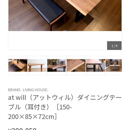
1
/
9
BRAND: LIVING HOUSE.
at will（アットウィル）ダイニングテー
ブル（耳付き）［150-
200×85×72cm］