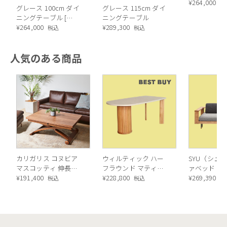
ニュースタン
¥
264,000
税
グレース 100cm ダイ
グレース 115cm ダイ
SCOUTダ
ニングテーブル [
ニングテーブル
ーブル
Japan Limited ]
¥
264,000
¥
289,300
税込
税込
人気のある商品
カリガリス コヌビア
ウィルティック ハー
SYU（シュウ
マスコッティ 伸長・
フラウンド マティエ
ァベッド（
昇降式テーブル ／
¥
191,400
ラ塗装 ダイニングテ
¥
228,800
ル）190cm
¥
269,390
税込
税込
税
Calligaris connubia
ーブル（レッドオーク
MASCOTTE[CB490]
脚）
P201