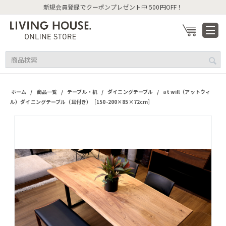
新規会員登録でクーポンプレゼント中 500円OFF！
/
/
/
/
ホーム
商品一覧
テーブル・机
ダイニングテーブル
at will（アットウィ
ル）ダイニングテーブル（耳付き）［150-200×85×72cm］