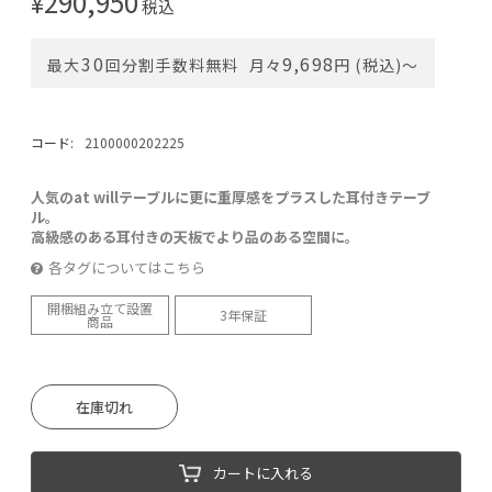
290,950
¥
税込
30
9,698
最大
回分割手数料無料
月々
円 (税込)〜
コード:
2100000202225
人気のat willテーブルに更に重厚感をプラスした耳付きテーブ
ル。
高級感のある耳付きの天板でより品のある空間に。
各タグについてはこちら
開梱組み立て設置
3年保証
商品
在庫切れ
カートに入れる