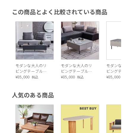
この商品とよく比較されている商品
モダンな大人のリ
モダンな大人のリ
モダンな大人
ビングテーブル
ビングテーブル
ビングテーブ
120（ダークグレ
¥
85,000
80（ライトグレ
¥
85,000
120（ライトグ
¥
85,000
税込
税込
税込
ー）
ー）
ー）
人気のある商品