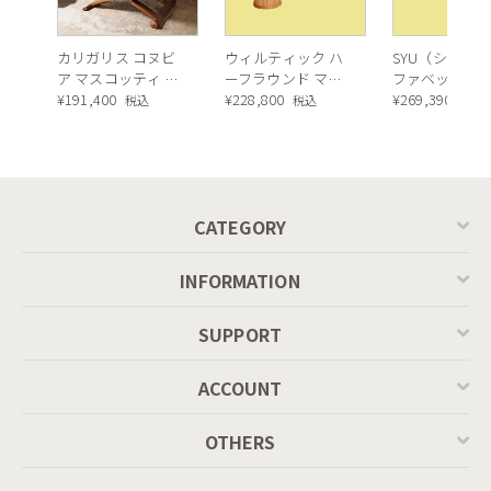
カリガリス コヌビ
ウィルティック ハ
SYU（シュウ）
ア マスコッティ 伸
ーフラウンド マテ
ファベッド（
長・昇降式テーブ
¥
191,400
ィエラ塗装 ダイニ
¥
228,800
ュラル）190c
¥
269,390
税込
税込
税込
ル ／ Calligaris
ングテーブル（レ
connubia
ッドオーク脚）
MASCOTTE[CB490]
P201
CATEGORY
INFORMATION
SUPPORT
ACCOUNT
OTHERS