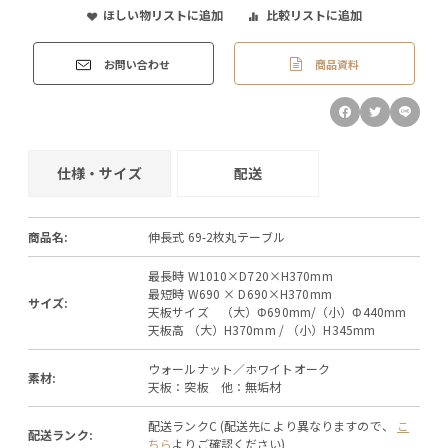
ほしい物リストに追加
比較リストに追加
商品資料
お問い合わせ
仕様・サイズ
配送
商品名:
伸長式 69-2枚丸テーブル
最長時 W1010×D720×H370mm
最短時 W690 × D690×H370mm
サイズ:
天板サイズ （大）Φ690mm/（小）Φ440mm
天板高 （大）H370mm / （小）H345mm
ウォールナット／ホワイトオーク
素材:
天板：突板 他：無垢材
配送ランクC (配送先により異なりますので、
こ
配送ランク:
ちら
よりご確認ください)