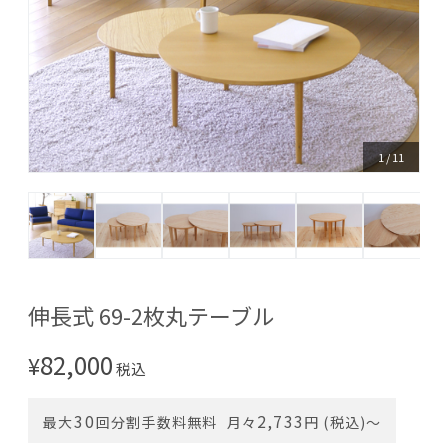
1
/
11
伸長式 69-2枚丸テーブル
82,000
¥
税込
30
2,733
最大
回分割手数料無料
月々
円 (税込)〜