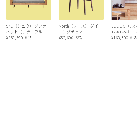
SYU（シュウ） ソファ
North（ノース） ダイ
LUCIDO（ル
ベッド（ナチュラル）
ニングチェア
120/105オ
190cm
¥
269,390
AC02（ウォールナッ
¥
52,690
ニングボード
¥
168,300
税込
税込
税
ト）
ラル色