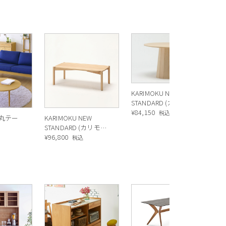
モ
グ
ク
¥
8
KARIMOKU NEW
STANDARD (カリモク
ニュースタンダード)
¥
84,150
税込
枚丸テー
KARIMOKU NEW
COLOUR WOOD
STANDARD (カリモク
PLAIN テーブル
ニュースタンダード)
¥
96,800
税込
CASTORローテーブル
R
ス
ル
¥
1
バ