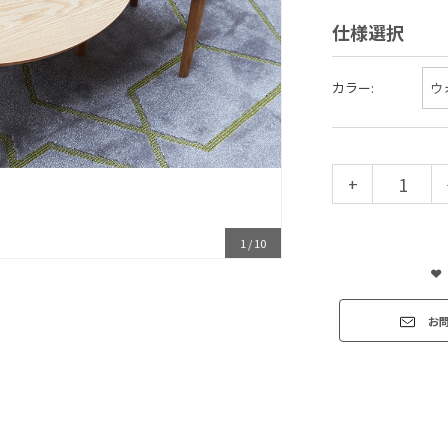
仕様選択
カラー:
+
1
/
10
お