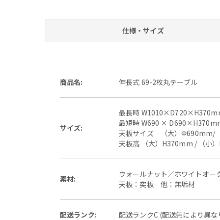
仕様・サイズ
商品名:
伸長式 69-2枚丸テーブル
最長時 W1010×D720×H370m
最短時 W690 × D690×H370m
サイズ:
天板サイズ （大）Φ690mm/（
天板高 （大）H370mm / （小）
ウォールナット／ホワイトオー
素材:
天板：突板 他：無垢材
配送ランク:
配送ランクC (配送先により異