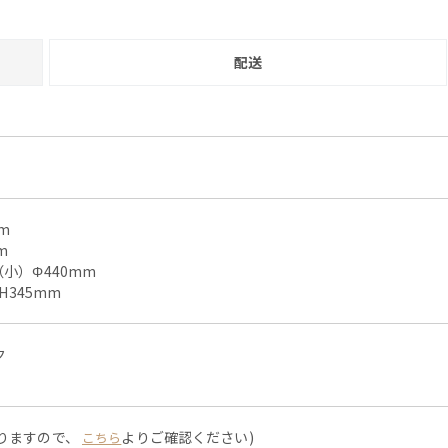
配送
m
m
小）Φ440mm
H345mm
ク
なりますので、
よりご確認ください)
こちら