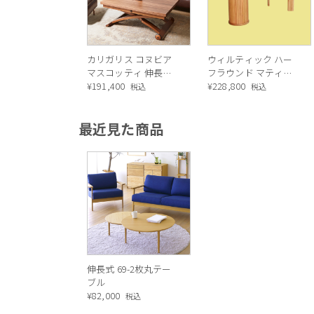
カリガリス コヌビア
ウィルティック ハー
マスコッティ 伸長・
フラウンド マティエ
昇降式テーブル ／
¥
191,400
ラ塗装 ダイニングテ
¥
228,800
税込
税込
Calligaris connubia
ーブル（レッドオーク
MASCOTTE[CB490]
脚）
最近見た商品
P201
伸長式 69-2枚丸テー
ブル
¥
82,000
税込