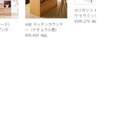
カリガリス トウキョ
ウ セラミック ダイニ
ングテーブル ／
¥
369,270
税込
シード）
ANE キッチンカウンタ
Calligaris TOKYO
ープンダイ
ー（ナチュラル色）
ceramic Dining
 ナチュ
¥
59,400
込
税込
table[CS18-FR] P321