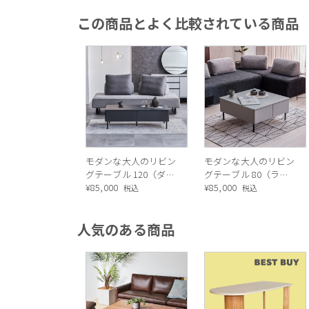
この商品とよく比較されている商品
モダンな大人のリビン
モダンな大人のリビン
グテーブル 120（ダー
グテーブル 80（ライ
クグレー）
¥
85,000
トグレー）
¥
85,000
税込
税込
人気のある商品