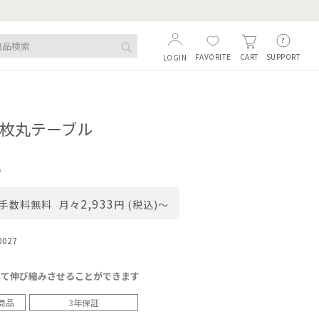
FAVORITE
SUPPORT
CART
LOGIN
-2枚丸テーブル
込
2,933
手数料無料
月々
円 (税込)〜
0027
して伸び縮みさせることができます
商品
3年保証