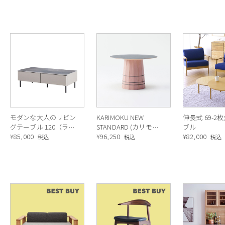
モダンな大人のリビン
KARIMOKU NEW
伸長式 69-2
グテーブル 120（ライ
STANDARD (カリモク
ブル
トグレー）
¥
85,000
ニュースタンダード)
¥
96,250
¥
82,000
税込
税込
税込
COLOUR WOODロー
テーブル