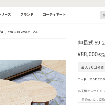
新規会員登録でクーポンプレゼント中 500円OFF！
シリーズ
ブランド
コーディネート
ブル
/
伸長式 69-2枚丸テーブル
伸長式 69
88,000
¥
税
30
最大
回分割
コード:
200400300
丸天板をスライド
開梱組み立て設置