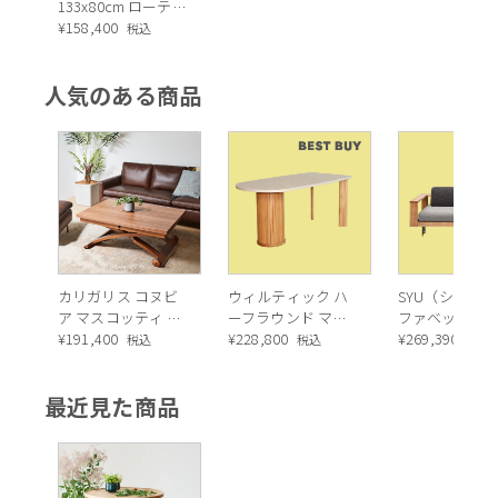
ブル
133x80cm ローテー
ブル/コーヒーテー
¥
158,400
税込
ブル
人気のある商品
カリガリス コヌビ
ウィルティック ハ
SYU（シュウ）
ア マスコッティ 伸
ーフラウンド マテ
ファベッド（
長・昇降式テーブ
¥
191,400
ィエラ塗装 ダイニ
¥
228,800
ュラル）190c
¥
269,390
税込
税込
税込
ル ／ Calligaris
ングテーブル（レ
connubia
ッドオーク脚）
最近見た商品
MASCOTTE[CB490]
P201