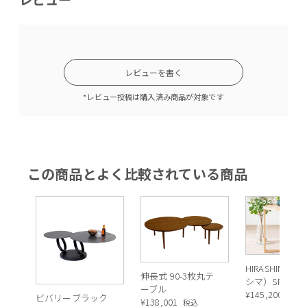
レビューを書く
*レビュー投稿は購入済み商品が対象です
この商品とよく比較されている商品
HIRASHIMA（
伸長式 90-3枚丸テ
シマ）SPAGO
ーブル
パーゴ） ロー
¥
145,200
税込
ビバリーブラック
¥
138,001
税込