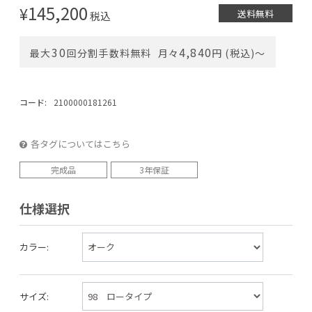
145,200
¥
送料無料
税込
30
4,840
最大
回分割手数料無料
月々
円 (税込)〜
コード:
2100000181261
各タグについてはこちら
完成品
3年保証
仕様選択
カラー:
サイズ: