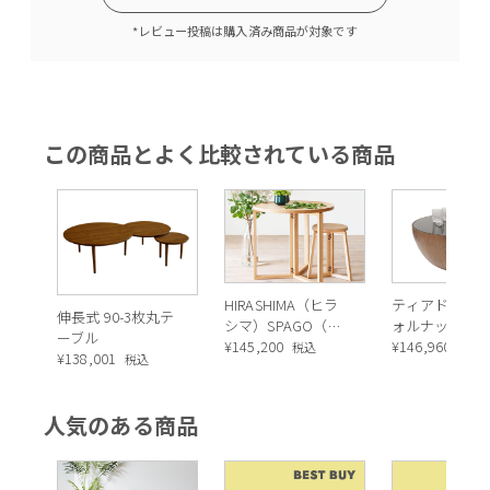
*レビュー投稿は購入済み商品が対象です
この商品とよく比較されている商品
HIRASHIMA（ヒラ
ティアドロッ
伸長式 90-3枚丸テ
シマ）SPAGO（ス
ォルナット 80
ーブル
パーゴ） ローテー
¥
145,200
ローテーブル/
¥
146,960
税込
税込
¥
138,001
税込
ブル
ヒーテーブル
人気のある商品