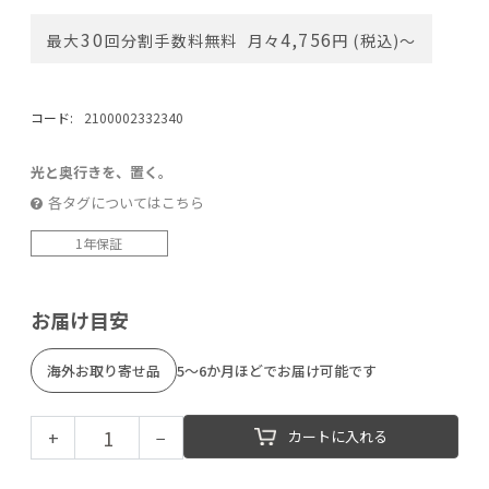
30
4,756
最大
回分割手数料無料
月々
円 (税込)〜
コード:
2100002332340
光と奥行きを、置く。
各タグについてはこちら
1年保証
お届け目安
海外お取り寄せ品
5～6か月ほどでお届け可能です
+
−
カートに入れる