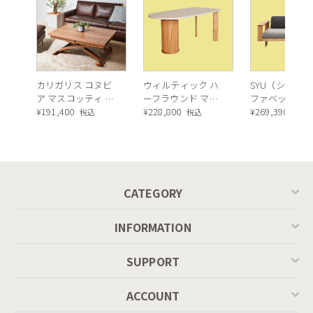
カリガリス コヌビ
ウィルティック ハ
SYU（シュウ）
ア マスコッティ 伸
ーフラウンド マテ
ファベッド（
長・昇降式テーブ
¥
191,400
ィエラ塗装 ダイニ
¥
228,800
ュラル）190c
¥
269,390
税込
税込
税込
ル ／ Calligaris
ングテーブル（レ
connubia
ッドオーク脚）
MASCOTTE[CB490]
P201
CATEGORY
INFORMATION
SUPPORT
ACCOUNT