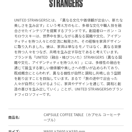
UNITED STRANGERSとは、「異なる文化や価値観が出会い、新たな
美しさを生み出す」という考え方のもと、多様な文化や職人技を融
合させたインテリアを提案するブランドです。創設者ローガン・コ
モロウスキーは、世界中を旅しながら異なる国籍や文化、アイデン
ティティを持つ人々との交流に触発され、その経験を家具デザイン
に取り入れました。彼は、家具は単なるモノではなく、異なる背景
を持つ人々をつなぎ、共鳴を生み出す存在であると考えています。
ブランド名「UNITED（融合・結びついた）STRANGERS（異なる国
籍や文化、アイデンティティを持つ人々）」には、多様性の融合を
通じて誕生する新しい価値観や美しさへの想いが込められており、
既成概念にとらわれず、異なる個性が自然と調和し共鳴し合う空間
を創り出すことを目指しています。まるで「旅の途中で出会った
人々が自然とつながるように、家具やデザインを通じて、調和と創
造の喜びを生み出していく」ことが、UNITED STRANGERSのブラン
ドフィロソフィーです。
CAPSULE COFFEE TABLE（カプセル コーヒーテ
商品名:
ーブル）
サイズ:
W600×D600×H380 mm