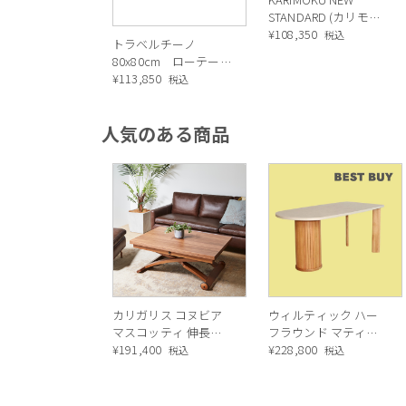
STANDARD (カリモク
ニュースタンダード)
¥
108,350
税込
トラベルチーノ
COLOUR WOODロー
80x80cm ローテーブ
テーブル
ル/ コーヒーテーブル
¥
113,850
税込
人気のある商品
カリガリス コヌビア
ウィルティック ハー
マスコッティ 伸長・
フラウンド マティエ
昇降式テーブル ／
¥
191,400
ラ塗装 ダイニングテ
¥
228,800
税込
税込
Calligaris connubia
ーブル（レッドオーク
MASCOTTE[CB490]
脚）
P201