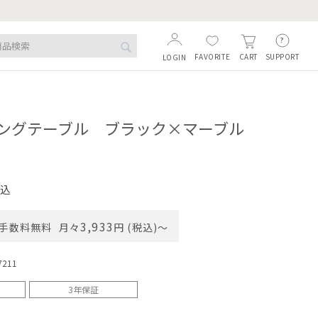
FAVORITE
SUPPORT
CART
LOGIN
ングテーブル ブラック×マーブル
込
3,933
手数料無料
月々
円 (税込)〜
7211
3年保証