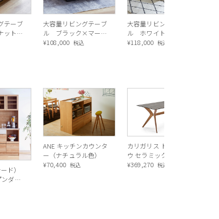
グテーブ
大容量リビングテーブ
大容量リビングテーブ
ナット×
ル ブラック×マーブ
ル ホワイト×マーブ
ック
ルブラック
¥
108,000
ルホワイト
¥
118,000
込
税込
税込
R
ス
ル
¥
1
バ
ANE キッチンカウンタ
カリガリス トウキョ
ー（ナチュラル色）
ウ セラミック ダイニ
¥
70,400
ングテーブル ／
¥
369,270
税込
税込
シード）
Calligaris TOKYO
ープンダイ
ceramic Dining
 ナチュ
込
table[CS18-FR] P321