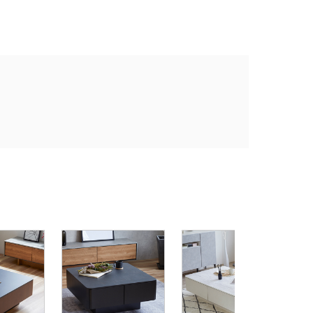
大
ル
ラ
¥
1
ク