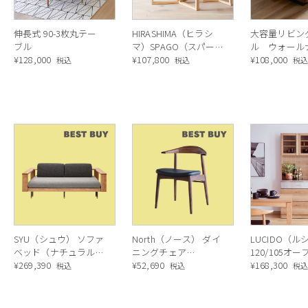
伸長式 90-3枚丸テー
HIRASHIMA（ヒラシ
大容量リビン
ブル
マ）SPAGO（スパー
ル ウォール
¥
128,000
ゴ） ローテーブル
¥
107,800
マーブルブラ
¥
108,000
税込
税込
税
SYU（シュウ） ソファ
North（ノース） ダイ
LUCIDO（ル
ベッド（ナチュラル）
ニングチェア
120/105オ
190cm
¥
269,390
AC02（ウォールナッ
¥
52,690
ニングボード
¥
168,300
税込
税込
税
ト）
ラル色