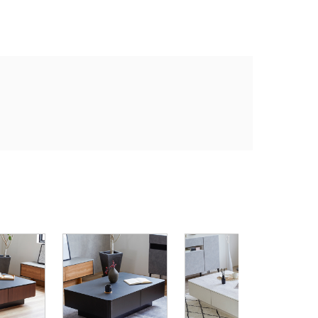
大
ル
ラ
¥
1
ク