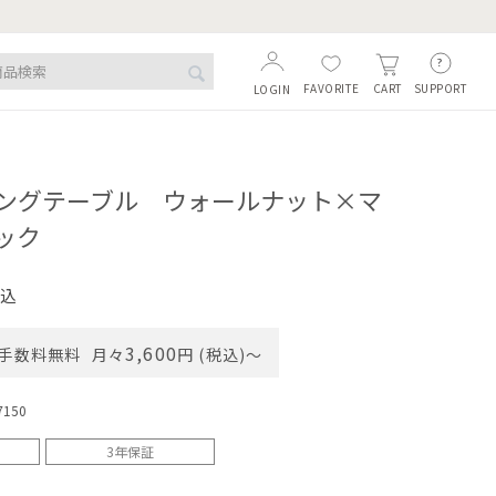
FAVORITE
SUPPORT
CART
LOGIN
ングテーブル ウォールナット×マ
ック
込
3,600
手数料無料
月々
円 (税込)〜
7150
3年保証