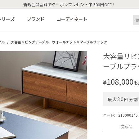
新規会員登録でクーポンプレゼント中 500円OFF！
シリーズ
ブランド
コーディネート
ブル
/
大容量リビングテーブル ウォールナット×マーブルブラック
大容量リビ
ーブルブラ
108,000
¥
税
30
最大
回分割
コード:
210000145
完成品