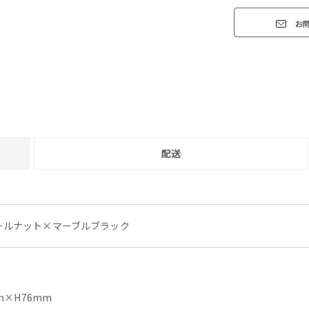
お
配送
ールナット×マーブルブラック
m×H76mm