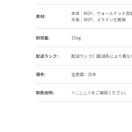
本体：MDF、ウォールナット突
素材:
天板：MDF、メラミン化粧板
耐荷重:
15kg
配送ランク:
配送ランクC (配送先により異
備考:
生産国：日本
取扱説明:
＜
＞をご確認ください。
こちら