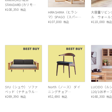
STANDARD (カリモク
ニュースタンダード)
¥
108,350
税込
HIRASHIMA（ヒラシ
大容量リビン
COLOUR WOODロー
マ）SPAGO（スパー
ル ウォール
テーブル
ゴ） ローテーブル
¥
107,800
マーブルブラ
¥
118,000
税込
税
SYU（シュウ） ソファ
North（ノース） ダイ
LUCIDO（ル
ベッド（ナチュラル）
ニングチェア
120/105オ
190cm
¥
269,390
AC02（ウォールナッ
¥
52,690
ニングボード
¥
168,300
税込
税込
税
ト）
ラル色