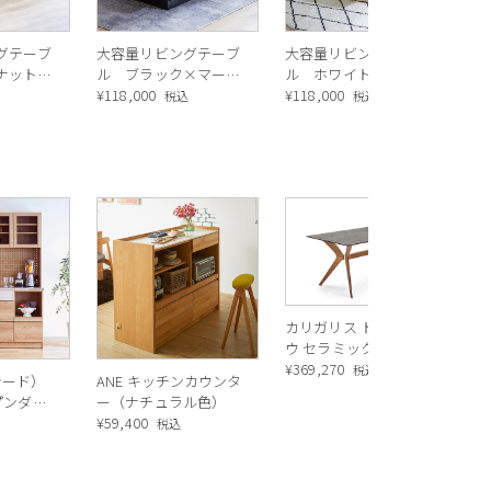
グテーブ
大容量リビングテーブ
大容量リビングテーブ
ナット×
ル ブラック×マーブ
ル ホワイト×マーブ
ック
ルブラック
¥
118,000
ルホワイト
¥
118,000
込
税込
税込
R
ス
ル
¥
1
バ
カリガリス トウキョ
ウ セラミック ダイニ
ングテーブル ／
¥
369,270
税込
シード）
ANE キッチンカウンタ
Calligaris TOKYO
ープンダイ
ー（ナチュラル色）
ceramic Dining
 ナチュ
¥
59,400
込
税込
table[CS18-FR] P321