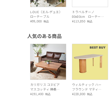
L-DUE（エル-デュエ）
トラベルチーノ
ローテーブル
80x80cm ローテーブ
¥
99,000
ル/ コーヒーテーブル
¥
113,850
税込
税込
人気のある商品
カリガリス コヌビア
ウィルティック ハー
マスコッティ 伸長・
フラウンド マティエ
昇降式テーブル ／
¥
191,400
ラ塗装 ダイニングテ
¥
228,800
税込
税込
Calligaris connubia
ーブル（レッドオーク
MASCOTTE[CB490]
脚）
P201