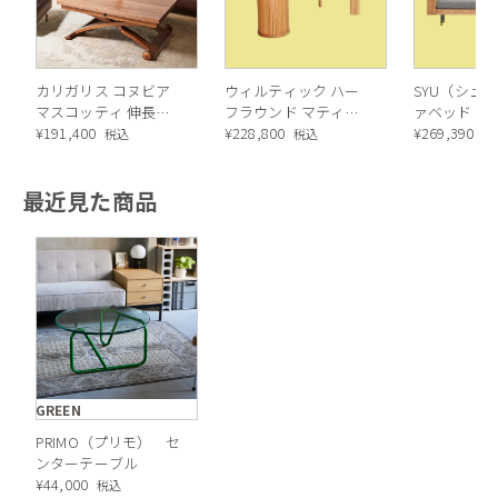
カリガリス コヌビア
ウィルティック ハー
SYU（シュウ
マスコッティ 伸長・
フラウンド マティエ
ァベッド（
昇降式テーブル ／
¥
191,400
ラ塗装 ダイニングテ
¥
228,800
ル）190cm
¥
269,390
税込
税込
税
Calligaris connubia
ーブル（レッドオーク
MASCOTTE[CB490]
脚）
最近見た商品
P201
GREEN
PRIMO（プリモ） セ
ンターテーブル
¥
44,000
税込