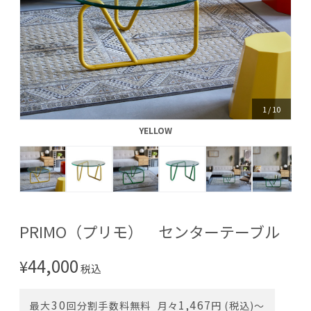
1
/
10
YELLOW
YELLOW
PRIMO（プリモ） センターテーブル
44,000
¥
税込
30
1,467
最大
回分割手数料無料
月々
円 (税込)〜