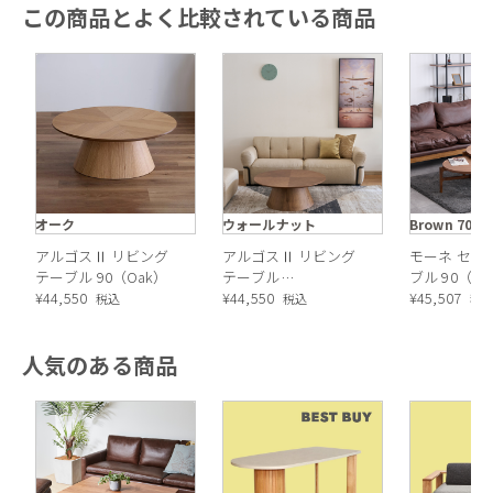
この商品とよく比較されている商品
オーク
ウォールナット
Brown 70 + 
アルゴスⅡ リビング
アルゴスⅡ リビング
モーネ セン
テーブル 90（Oak）
テーブル
ブル 90（Br
¥
44,550
90（Walnut）
¥
44,550
¥
45,507
税込
税込
税
人気のある商品