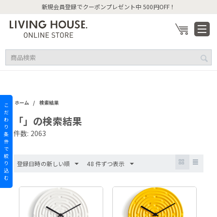
新規会員登録でクーポンプレゼント中 500円OFF！
/
ホーム
検索結果
こ
だ
「」の検索結果
わ
り
件数: 2063
条
件
で
絞
り
登録日時の新しい順
48 件ずつ表示
込
む