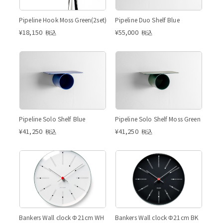
Pipeline Hook Moss Green(2set)
Pipeline Duo Shelf Blue
¥
18,150
¥
55,000
税込
税込
Pipeline Solo Shelf Blue
Pipeline Solo Shelf Moss Green
¥
41,250
¥
41,250
税込
税込
Bankers Wall clock Φ21cm WH
Bankers Wall clock Φ21cm BK