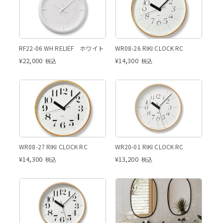
RF22-06 WH RELIEF ホワイト
WR08-26 RIKI CLOCK RC
¥
22,000
¥
14,300
税込
税込
WR08-27 RIKI CLOCK RC
WR20-01 RIKI CLOCK RC
¥
14,300
¥
13,200
税込
税込