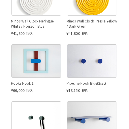
Minos Wall Clock Meringue
Minos Wall Clock Freesia Yellow
White / Horizon Blue
/ Dark Green
¥
41,800
¥
41,800
税込
税込
Hooks Hook 1
Pipeline Hook Blue(2set)
¥
66,000
¥
18,150
税込
税込