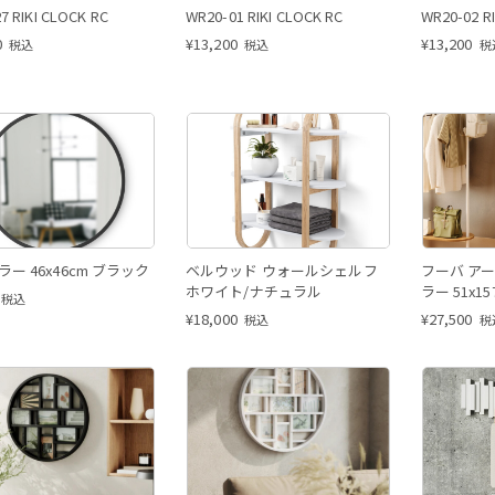
7 RIKI CLOCK RC
WR20-01 RIKI CLOCK RC
WR20-02 R
0
¥
13,200
¥
13,200
税込
税込
税
ラー 46x46cm ブラック
ベルウッド ウォールシェルフ
フーバ アー
ホワイト/ナチュラル
ラー 51x1
税込
¥
18,000
¥
27,500
税込
税