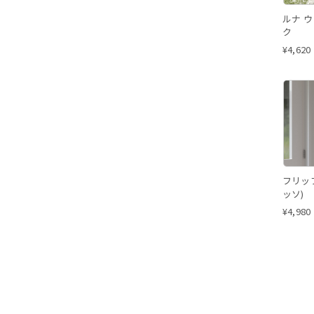
ルナ 
ク
¥
4,620
フリップ フ
ッソ)
¥
4,980