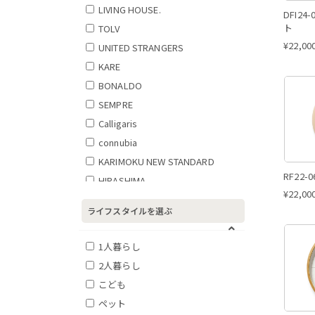
屋外使用可
LIVING HOUSE.
DFI24
座面回転式
ト
TOLV
座面高45㎝以上
¥
22,00
UNITED STRANGERS
折りたたみ可能
KARE
肘あり
BONALDO
肘なし
SEMPRE
片肘
Calligaris
カバーリング仕様
connubia
オットマンあり
KARIMOKU NEW STANDARD
ヘッドレストあり
RF22-
HIRASHIMA
ソファベッド
¥
22,00
LaForma
ハイタイプ
ライフスタイルを選ぶ
MAGIS
ロータイプ
1人暮らし
動物モチーフ
2人暮らし
抽象モチーフ
こども
自然・植物モチーフ
ペット
都市・風景モチーフ