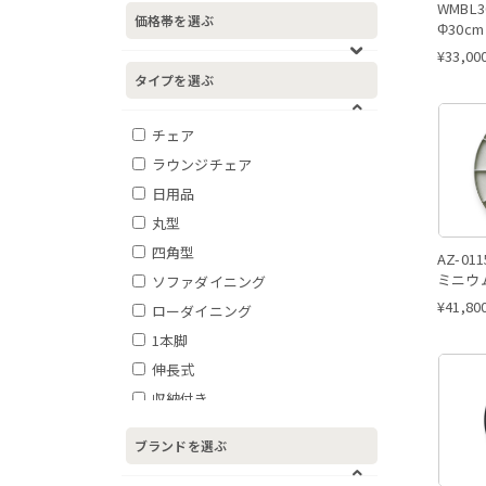
WMBL
価格帯を選ぶ
Φ30cm
¥
33,00
タイプを選ぶ
チェア
ラウンジチェア
日用品
丸型
四角型
AZ-011
ミニウ
ソファダイニング
¥
41,80
ローダイニング
1本脚
伸長式
収納付き
昇降式
ブランドを選ぶ
スタッキング可能