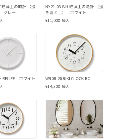
 GY 珪藻土の時計 （掻
NY21-03 WH 珪藻土の時計 （掻
 グレー
き落とし） ホワイト
¥
11,000
込
税込
WH RELIEF ホワイト
WR08-26 RIKI CLOCK RC
¥
14,300
込
税込