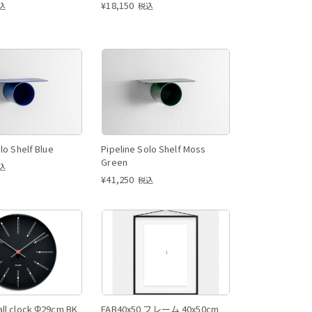
¥
18,150
込
税込
lo Shelf Blue
Pipeline Solo Shelf Moss
Green
込
¥
41,250
税込
ll clock Φ29cm BK
FAB40x50 フレーム 40x50cm