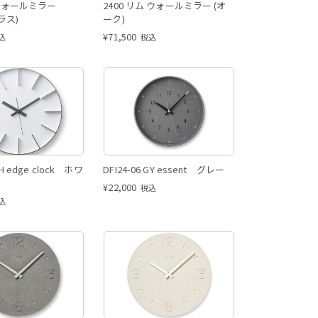
 ウォールミラー
2400 リム ウォールミラー (オ
ブラス)
ーク)
¥
71,500
込
税込
WH edge clock ホワ
DFI24-06 GY essent グレー
¥
22,000
税込
込