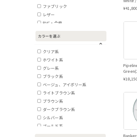
White /
ファブリック
¥
41,80
レザー
PVC・合皮
アクリル・樹脂
カラーを選ぶ
キャンバス
その他
クリア系
ホワイト系
Pipeli
グレー系
Green(
ブラック系
¥
18,15
ベージュ、アイボリー系
ライトブラウン系
ブラウン系
ダークブラウン系
シルバー系
ゴールド系
イエロー系
Banker