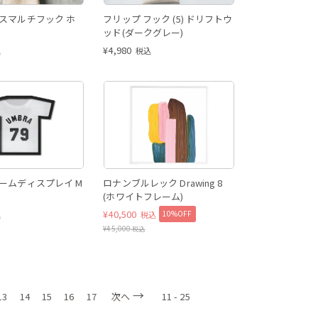
スマルチフック ホ
フリップ フック (5) ドリフトウ
ッド(ダークグレー)
¥
4,980
込
税込
ームディスプレイ M
ロナンブルレック Drawing 8
(ホワイトフレーム)
¥
40,500
10%OFF
込
税込
¥
45,000
税込
13
14
15
16
17
次へ
11 - 25