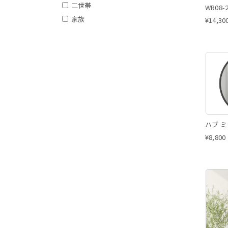
二世帯
額あり
WR08-2
家族
額なし
¥
14,30
ハブ ミ
¥
8,800