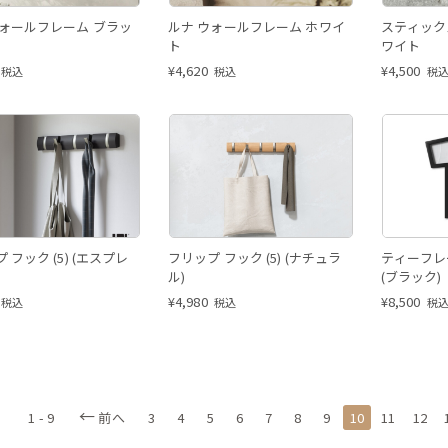
ウォールフレーム ブラッ
ルナ ウォールフレーム ホワイ
スティック
ト
ワイト
¥
4,620
¥
4,500
税込
税込
税
ック (5) (エスプレ
フリップ フック (5) (ナチュラ
ティーフレ
ル)
(ブラック)
¥
4,980
¥
8,500
税込
税込
税
1 - 9
前へ
3
4
5
6
7
8
9
10
11
12