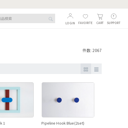
FAVORITE
SUPPORT
CART
LOGIN
件数: 2067
k 1
Pipeline Hook Blue(2set)