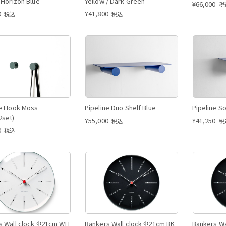
 Horizon Blue
Yellow / Dark Green
¥
66,000
税
0
¥
41,800
税込
税込
ne Hook Moss
Pipeline Duo Shelf Blue
Pipeline So
2set)
¥
55,000
¥
41,250
税込
税
0
税込
s Wall clock Φ21cm WH
Bankers Wall clock Φ21cm BK
Bankers Wa