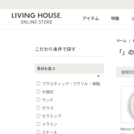
アイテム
特集
ホーム
/
こだわり条件で探す
「」
素材を選ぶ
登録日
プラスティック・アクリル・樹脂
大理石
ウッド
ガラス
セラミック
メラミン
Minos 
スチール