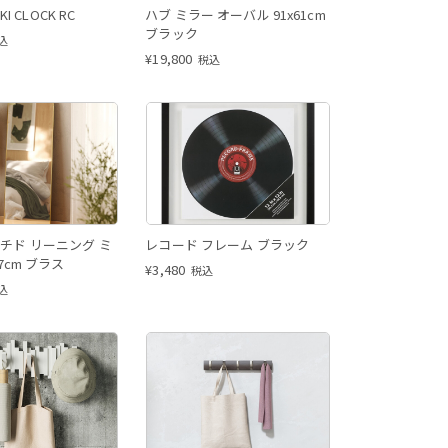
IKI CLOCK RC
ハブ ミラー オーバル 91x61cm
ブラック
込
¥
19,800
税込
チド リーニング ミ
レコード フレーム ブラック
57cm ブラス
¥
3,480
税込
込