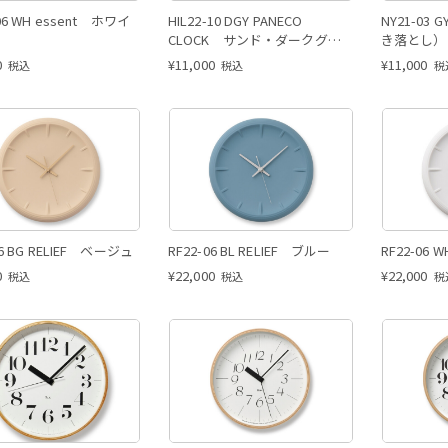
-06 WH essent ホワイ
HIL22-10 DGY PANECO
NY21-03
CLOCK サンド・ダークグレ
き落とし）
ー・ナンバー
0
¥
11,000
¥
11,000
税込
税込
税
06 BG RELIEF ベージュ
RF22-06 BL RELIEF ブルー
RF22-06 
0
¥
22,000
¥
22,000
税込
税込
税