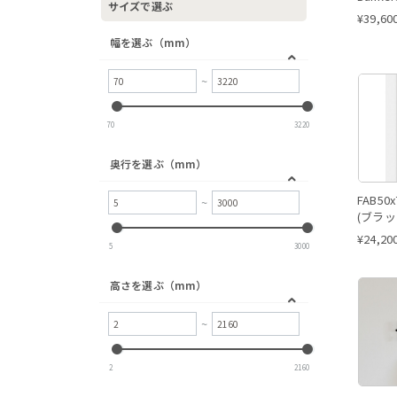
サイズで選ぶ
オレンジ系
¥
39,60
グリーン系
幅を選ぶ（mm）
ブルー系
~
レッド系
パープル系
70
3220
ピンク系
マルチカラー系
奥行を選ぶ（mm）
FAB50
~
(ブラッ
¥
24,20
5
3000
高さを選ぶ（mm）
~
2
2160