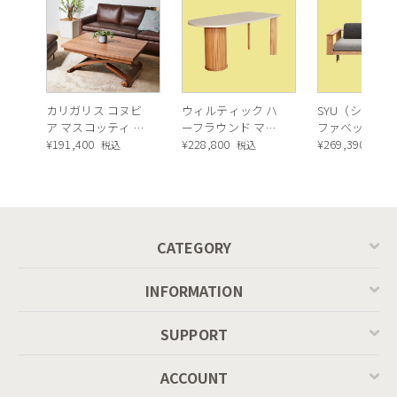
カリガリス コヌビ
ウィルティック ハ
SYU（シュウ）
ア マスコッティ 伸
ーフラウンド マテ
ファベッド（
長・昇降式テーブ
¥
191,400
ィエラ塗装 ダイニ
¥
228,800
ュラル）190c
¥
269,390
税込
税込
税込
ル ／ Calligaris
ングテーブル（レ
connubia
ッドオーク脚）
MASCOTTE[CB490]
P201
CATEGORY
INFORMATION
SUPPORT
ACCOUNT