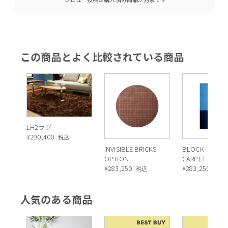
この商品とよく比較されている商品
LH2ラグ
¥
290,400
税込
INVISIBLE BRICKS
BLOCK
OPTION
CARPET（ブ
4（ROUND）
¥
283,250
カーペット）
¥
283,250
税込
税込
D240（インビジブ
ル ブリックス オプ
人気のある商品
ション4（ラウン
ド）D240）