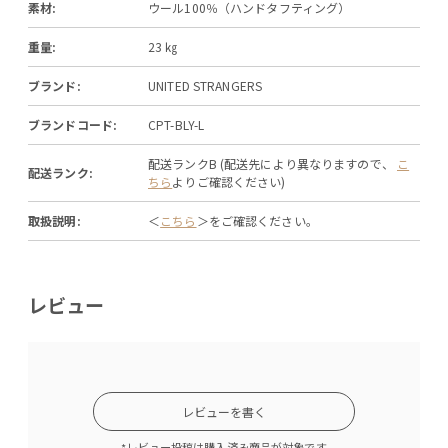
素材:
ウール100％（ハンドタフティング）
重量:
23 ㎏
ブランド:
UNITED STRANGERS
ブランドコード:
CPT-BLY-L
配送ランクB (配送先により異なりますので、
こ
配送ランク:
ちら
よりご確認ください)
取扱説明:
＜
こちら
＞をご確認ください。
レビュー
レビューを書く
*レビュー投稿は購入済み商品が対象です