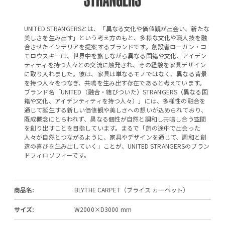
UNITED STRANGERSとは、「異なる文化や価値観が出会い、新たな
美しさを生み出す」という考え方のもと、多様な文化や職人技を融
合させたインテリアを提案するブランドです。創設者ローガン・コ
モロウスキーは、世界中を旅しながら異なる国籍や文化、アイデン
ティティを持つ人々との交流に触発され、その経験を家具デザイン
に取り入れました。彼は、家具は単なるモノではなく、異なる背景
を持つ人々をつなぎ、共鳴を生み出す存在であると考えています。
ブランド名「UNITED（融合・結びついた）STRANGERS（異なる国
籍や文化、アイデンティティを持つ人々）」には、多様性の融合を
通じて誕生する新しい価値観や美しさへの想いが込められており、
既成概念にとらわれず、異なる個性が自然と調和し共鳴し合う空間
を創り出すことを目指しています。まるで「旅の途中で出会った
人々が自然とつながるように、家具やデザインを通じて、調和と創
造の喜びを生み出していく」ことが、UNITED STRANGERSのブラン
ドフィロソフィーです。
商品名:
BLYTHE CARPET（ブライス カーペット）
サイズ:
W2000×D3000 mm