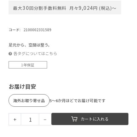
30
9,024
最大
回分割手数料無料
月々
円 (税込)〜
コード:
2100002331589
足元から、空間は整う。
各タグについてはこちら
1年保証
お届け目安
海外お取り寄せ品
5～6か月ほどでお届け可能です
+
−
カートに入れる