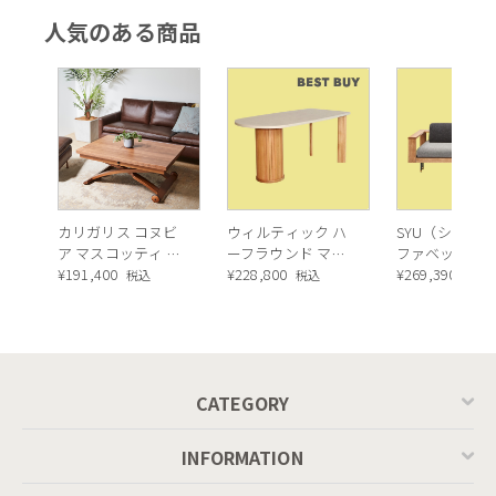
ル ブリックス オプ
人気のある商品
ション4（ラウン
ド）D240）
カリガリス コヌビ
ウィルティック ハ
SYU（シュウ）
ア マスコッティ 伸
ーフラウンド マテ
ファベッド（
長・昇降式テーブ
¥
191,400
ィエラ塗装 ダイニ
¥
228,800
ュラル）190c
¥
269,390
税込
税込
税込
ル ／ Calligaris
ングテーブル（レ
connubia
ッドオーク脚）
MASCOTTE[CB490]
P201
CATEGORY
INFORMATION