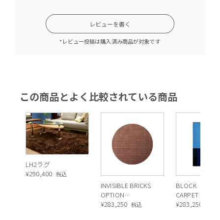
レビューを書く
*レビュー投稿は購入済み商品が対象です
この商品とよく比較されている商品
LH2ラグ
¥
290,400
税込
INVISIBLE BRICKS
BLOCK
OPTION
CARPET（ブ
4（ROUND）
¥
283,250
カーペット）
¥
283,250
税込
税込
D240（インビジブ