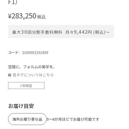
F1）
283,250
¥
税込
30
9,442
最大
回分割手数料無料
月々
円 (税込)〜
コード:
2100002331800
空間に、フォルムの美学を。
各タグについてはこちら
1年保証
お届け目安
海外お取り寄せ品
5～6か月ほどでお届け可能です