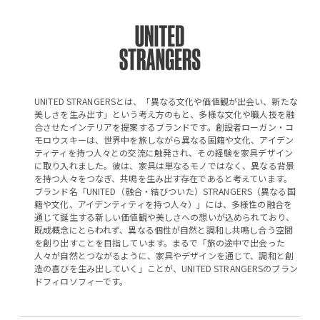
UNITED STRANGERSとは、「異なる文化や価値観が出会い、新たな
美しさを生み出す」という考え方のもと、多様な文化や職人技を融
合させたインテリアを提案するブランドです。創設者ローガン・コ
モロウスキーは、世界中を旅しながら異なる国籍や文化、アイデン
ティティを持つ人々との交流に触発され、その経験を家具デザイン
に取り入れました。彼は、家具は単なるモノではなく、異なる背景
を持つ人々をつなぎ、共鳴を生み出す存在であると考えています。
ブランド名「UNITED（融合・結びついた）STRANGERS（異なる国
籍や文化、アイデンティティを持つ人々）」には、多様性の融合を
通じて誕生する新しい価値観や美しさへの想いが込められており、
既成概念にとらわれず、異なる個性が自然と調和し共鳴し合う空間
を創り出すことを目指しています。まるで「旅の途中で出会った
人々が自然とつながるように、家具やデザインを通じて、調和と創
造の喜びを生み出していく」ことが、UNITED STRANGERSのブラン
ドフィロソフィーです。