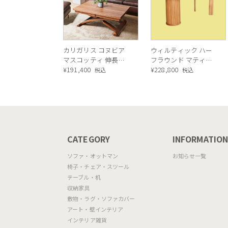
カリガリス コヌビア
ウィルティック ハー
マスコッティ 伸長・
フラウンド マティエ
昇降式テーブル ／
¥
191,400
ラ塗装 ダイニングテ
¥
228,800
税込
税込
Calligaris connubia
ーブル（レッドオーク
MASCOTTE[CB490]
脚）
P201
CATEGORY
INFORMATIO
ソファ・オットマン
お知らせ一覧
椅子・チェア・スツール
テーブル・机
収納家具
敷物・ラグ・ソファカバー
アート・壁インテリア
インテリア雑貨