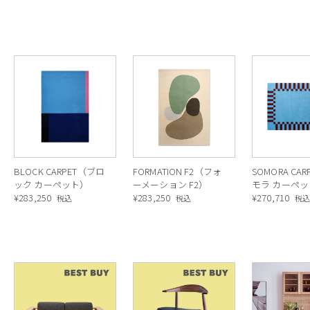
BLOCK CARPET（ブロ
FORMATION F2（フォ
SOMORA CA
ック カーペット）
ーメーション F2）
モラ カーペ
¥
283,250
¥
283,250
¥
270,710
税込
税込
税