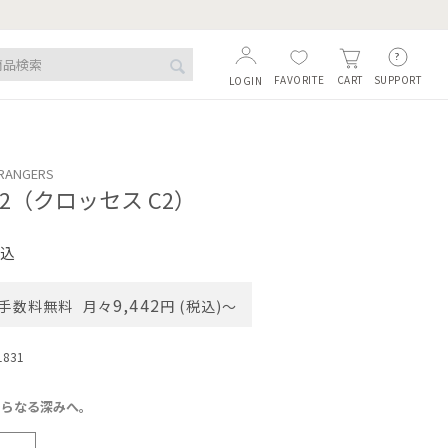
FAVORITE
SUPPORT
CART
LOGIN
TRANGERS
 C2（クロッセス C2）
込
9,442
手数料無料
月々
円 (税込)〜
1831
さらなる深みへ。