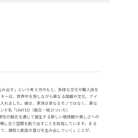
しさを生み出す」という考え方のもと、多様な文化や職人技を
スキーは、世界中を旅しながら異なる国籍や文化、アイ
り入れました。彼は、家具は単なるモノではなく、異な
ド名「UNITED（融合・結びついた）
、多様性の融合を通じて誕生する新しい価値観や美しさへの
共鳴し合う空間を創り出すことを目指しています。まる
じて、調和と創造の喜びを生み出していく」ことが、