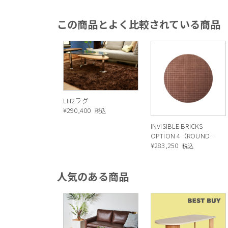
この商品とよく比較されている商品
LH2ラグ
¥
290,400
税込
INVISIBLE BRICKS
OPTION 4（ROUND）
D240（インビジブル
¥
283,250
税込
ブリックス オプショ
ン4（ラウンド）
人気のある商品
D240）