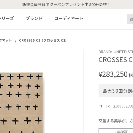
新規会員登録でクーポンプレゼント中 500円OFF！
シリーズ
ブランド
コーディネート
グマット
/
CROSSES C2（クロッセス C2）
BRAND: UNITED S
CROSSES
283,250
¥
税
30
最大
回分割
コード:
210000233
交差する美学が、
1年保証