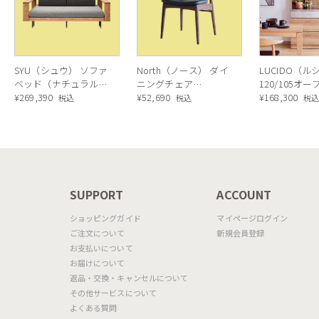
SYU（シュウ） ソファ
North（ノース） ダイ
LUCIDO（ル
ベッド（ナチュラル）
ニングチェア
120/105オ
190cm
¥
269,390
AC02（ウォールナッ
¥
52,690
ニングボード
¥
168,300
税込
税込
税
ト）
ラル色
N
SUPPORT
ACCOUNT
ショッピングガイド
マイページログイン
ご注文について
新規会員登録
お支払いについて
お届けについて
返品・交換・キャンセルについて
その他サービスについて
よくある質問