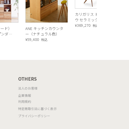
バ
カリガリス トウキョ
ウ セラミック ダイニ
ングテーブル ／
¥
369,270
税込
シード）
ANE キッチンカウンタ
Calligaris TOKYO
ープンダイ
ー（ナチュラル色）
ceramic Dining
 ナチュ
¥
59,400
込
税込
table[CS18-FR] P321
OTHERS
法人のお客様
企業情報
利用規約
特定商取引法に基づく表示
プライバシーポリシー