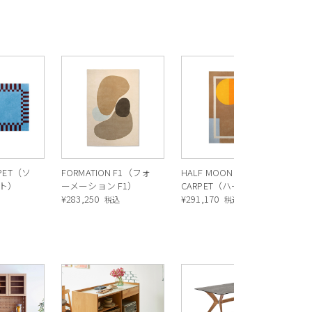
CA
ー
ス
¥
2
RPET（ソ
FORMATION F1（フォ
HALF MOON
ット）
ーメーション F1）
CARPET（ハーフ ムー
¥
283,250
ン カーペット）
¥
291,170
込
税込
税込
R
ス
ル
¥
1