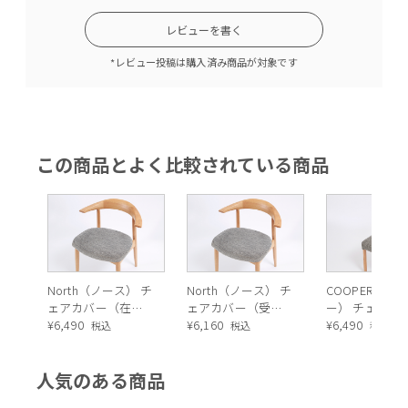
レビューを書く
*レビュー投稿は購入済み商品が対象です
この商品とよく比較されている商品
North（ノース） チ
North（ノース） チ
COOPER（ク
ェアカバー（在庫
ェアカバー（受注
ー） チェアカ
品）
¥
6,490
生産品）
¥
6,160
（受注生産品
¥
6,490
税込
税込
税込
人気のある商品