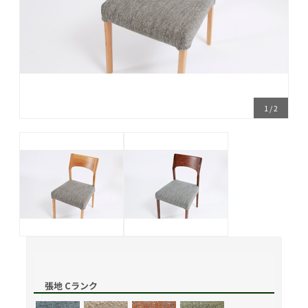
1
/
2
張地 Cランク