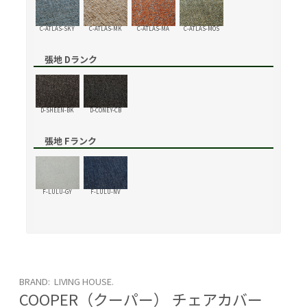
C-ATLAS-SKY
C-ATLAS-MK
C-ATLAS-MA
C-ATLAS-MOS
張地 Dランク
D-SHEEN-BK
D-CONEY-CB
張地 Fランク
F-LULU-GY
F-LULU-NV
BRAND: LIVING HOUSE.
COOPER（クーパー） チェアカバー