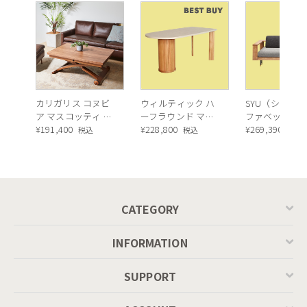
カリガリス コヌビ
ウィルティック ハ
SYU（シュウ）
ア マスコッティ 伸
ーフラウンド マテ
ファベッド（
長・昇降式テーブ
¥
191,400
ィエラ塗装 ダイニ
¥
228,800
ュラル）190c
¥
269,390
税込
税込
税込
ル ／ Calligaris
ングテーブル（レ
connubia
ッドオーク脚）
MASCOTTE[CB490]
P201
CATEGORY
INFORMATION
SUPPORT