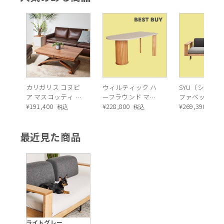
飲み物や食べ物をこぼしても、サッと拭くだけで簡単にお手入
れ可能。
日常使いでもストレスなく、いつでも快適に過ごせます。
毎日のソファ時間を、気軽に楽しめる頼もしい存在です。
カリガリス コヌビ
ウィルティック ハ
SYU（シュウ）
ア マスコッティ 伸
ーフラウンド マテ
ファベッド（
長・昇降式テーブ
¥
191,400
ィエラ塗装 ダイニ
¥
228,800
ュラル）190c
¥
269,390
税込
税込
税込
ル ／ Calligaris
ングテーブル（レ
connubia
ッドオーク脚）
最近見た商品
MASCOTTE[CB490]
P201
ライトグレー