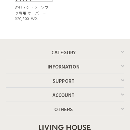
SYU（シュウ）ソフ
ァ専用 オーバーカ
バー（ライトグレ
¥
20,900
税込
ー）
撥水性の生地で飲み物をこぼしても安心。
CATEGORY
ごみやペットの毛もサッと取れて、いつでも清潔に。
付け外し簡単なカバーだから、忙しい日常でもソファ時間を快
INFORMATION
適に楽しめます。
SUPPORT
ACCOUNT
OTHERS