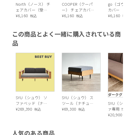
North（ノース） チ
COOPER（クーパ
go（ゴウ）チ
ェアカバー（受注
ー） チェアカバー
カバー
生産品）
¥
6,160
（受注生産品）
¥
6,160
¥
6,160
税込
税込
税込
この商品とよく一緒に購入されている商
品
ダークグレー
SYU（シュウ） ソ
SYU（シュウ） ス
ファベッド（ナチ
ツール（ナチュラ
SYU（シュウ
ュラル）190cm
¥
269,390
ル）
¥
69,300
ァ専用 オーバ
税込
税込
バー（ダーク
¥
20,900
税込
ー）
人気のある商品