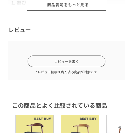
1. 遊び心あふれるデザイン
商品説明をもっと見る
フォルムも柄も特徴のあるSAINT TROPEZは羽のような、
貝殻のような形状が愛らしいセミアームチェア。キルトを
連想させる凹凸のあるシート部分はエレガントさを携え、
レビュー
モダンな印象をもたらします。また、流れるようなカッテ
ィング、金属脚とポリカーボネートシートの異素材の組み
合わせは軽快で遊び心溢れるデザインになっており、テー
ブルとの組み合わせ次第で印象がガラりと変わります。
デザイン性の高いこちらのチェアは、イタリアのデザイン
レビューを書く
スタジオArchirivoltoによるデザイナーズチェアです。
さらに、透過性のある色味は光が当たると光が乱反射し空
*レビュー投稿は購入済み商品が対象です
間にリズムを生みだします。ミルキーな色味はスレンダー
な脚が際立ち、より浮遊感を感じて頂けるデザインになっ
ています。
デザイン性の高いこちらのチェアは、イタリアのデザイン
この商品とよく比較されている商品
スタジオArchirivoltoによるデザイナーズチェアです。
Archirivoltoのデザインは既成概念にとらわれない「美」
「調和」そして「自由」がテーマ。生み出されるプロダク
トは誰もが手に取りやすく美しいデザインのものばかりで