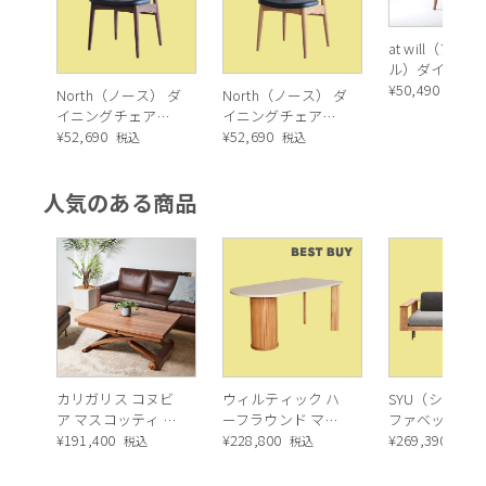
す。
at will（アッ
2. 自由に選べるシートと脚の組み合わせ
ル）ダイニン
ェア
¥
50,490
税込
North（ノース） ダ
North（ノース） ダ
シートカラーは5色、スチール脚は3色の中から選べます。
イニングチェア
イニングチェア
ゴールド色の脚と組み合わせればどのシートでもトレンド
AC02（ウォールナ
¥
52,690
AC02（オーク）
¥
52,690
税込
税込
感のある1脚に仕上がります。新色のBKメタル色はかっこ
ット）
よくクールにきまります。またホワイト脚はシートカラー
を同色のワントーンで合わせて頂くと、個性的でモードな
人気のある商品
雰囲気に仕上がります。
カリガリス コヌビ
ウィルティック ハ
SYU（シュウ）
ア マスコッティ 伸
ーフラウンド マテ
ファベッド（
長・昇降式テーブ
¥
191,400
ィエラ塗装 ダイニ
¥
228,800
ュラル）190c
¥
269,390
税込
税込
税込
ル ／ Calligaris
ングテーブル（レ
connubia
ッドオーク脚）