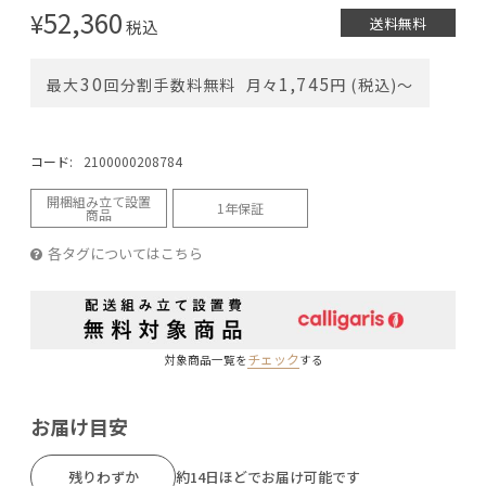
52,360
¥
送料無料
税込
30
1,745
最大
回分割手数料無料
月々
円 (税込)〜
コード:
2100000208784
開梱組み立て設置
1年保証
商品
各タグについてはこちら
チェック
対象商品一覧を
する
お届け目安
残りわずか
約14日ほどでお届け可能です