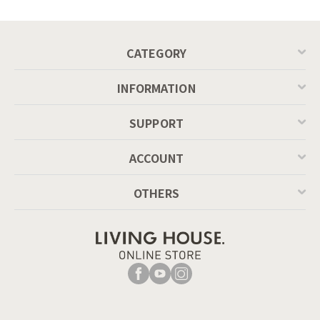
MASCOTTE[CB490]
左 シートカラー：P848クリア、脚カラー：P175ブラ
P201
ス
中央 シートカラー：P276アンバー、脚カラー：P175ブ
CATEGORY
ラス
右 シートカラー：P266スモークグレー、脚カラー：
INFORMATION
P175ブラス
SUPPORT
ACCOUNT
OTHERS
シートカラー：P24Pペールピンク、脚カラー：P175ブラ
ス