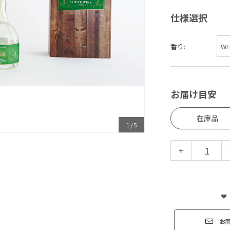
仕様選択
香り:
お届け目安
在庫品
1
/
5
+
お