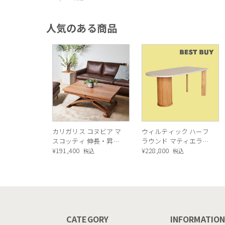
WINE（レッドワイン）
人気のある商品
カリガリス コヌビア マ
ウィルティック ハーフ
スコッティ 伸長・昇降
ラウンド マティエラ塗
式テーブル ／ Calligaris
¥
191,400
装 ダイニングテーブル
¥
228,800
税込
税込
connubia
（レッドオーク脚）
MASCOTTE[CB490]
P201
CATEGORY
INFORMATIO