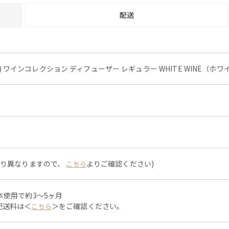
配送
ーツ) ワインコレクション ディフューザー レギュラー WHITE WINE（ホ
より異なりますので、
よりご確認ください)
こちら
本使用で約3～5ヶ月
配送料は＜
＞をご確認ください。
こちら