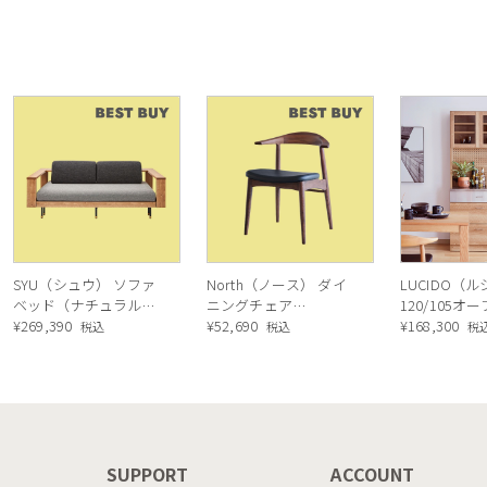
SYU（シュウ） ソファ
North（ノース） ダイ
LUCIDO（
ベッド（ナチュラル）
ニングチェア
120/105オ
190cm
¥
269,390
AC02（ウォールナッ
¥
52,690
ニングボード
¥
168,300
税込
税込
税
ト）
ル色
N
SUPPORT
ACCOUNT