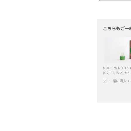
こちらもご一
(
¥
2,178
税込)
割引
一緒に購入す
+