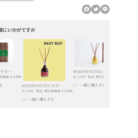
緒にいかがですか
MODERN NOTES (モダンノーツ) ワインコレクション ディフューザー ミニ WHITE WINE（ホワイトワイン）
MODERN NOTES (モダンノーツ) ワインコレクション ディフューザー レギュラー MIMOSA（ミモザ）
前価格:
¥
2,200
(
¥
3,465
税込)
割引前価格:
¥
3,500
(
¥
3,465
る
一緒に購入する
一
MODERN NOTES (モダンノーツ) ワインコレクション ディフューザー レギュラー RED WINE（レッドワイン）
(
¥
3,465
税込)
割引前価格:
¥
3,500
−
+
−
+
一緒に購入する
+
−