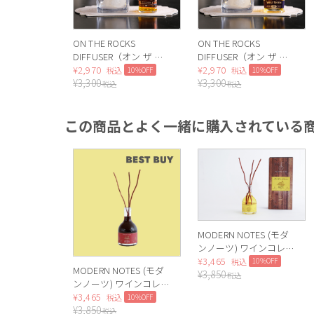
ON THE ROCKS
ON THE ROCKS
DIFFUSER（オン ザ ロ
DIFFUSER（オン ザ ロ
ックス ディフューザ
¥
2,970
ックス ディフューザ
¥
2,970
10%OFF
10%OFF
税込
税込
¥
3,300
¥
3,300
ー）WILD WEST
ー）WOLF MOON
税込
税込
この商品とよく一緒に購入されている
MODERN NOTES (モダ
ンノーツ) ワインコレク
ション ディフューザー
¥
3,465
10%OFF
税込
MODERN NOTES (モダ
¥
3,850
レギュラー
税込
ンノーツ) ワインコレク
MIMOSA（ミモザ）
ション ディフューザー
¥
3,465
10%OFF
税込
¥
3,850
レギュラー RED
税込