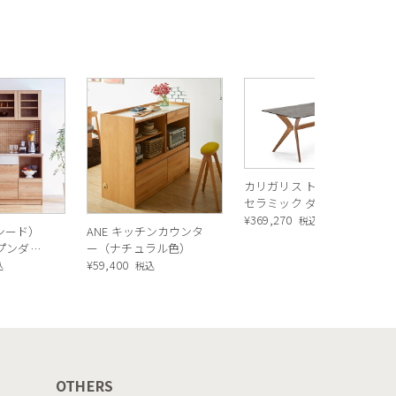
カリガリス トウキョウ
セラミック ダイニング
テーブル ／ Calligaris
¥
369,270
税込
ルシード）
ANE キッチンカウンタ
TOKYO ceramic Dining
ープンダイ
ー（ナチュラル色）
table[CS18-FR] P321
 ナチュラ
¥
59,400
込
税込
OTHERS