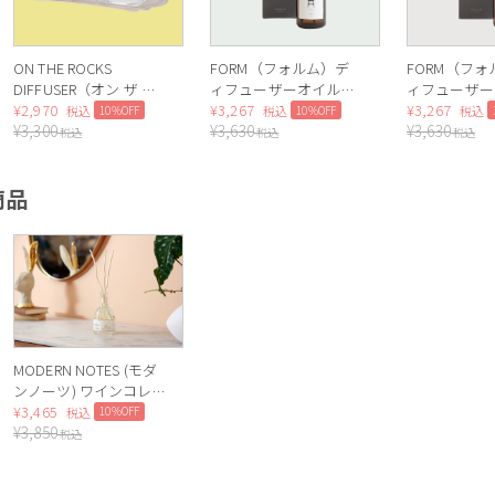
ON THE ROCKS
FORM（フォルム）デ
FORM（フ
DIFFUSER（オン ザ ロ
ィフューザーオイル
ィフューザー
ックス ディフューザ
¥
2,970
200ml（Apple）
¥
3,267
200ml（Mus
¥
3,267
10%OFF
10%OFF
税込
税込
税込
¥
3,300
¥
3,630
¥
3,630
ー）SNOWY FOREST
税込
税込
税込
商品
MODERN NOTES (モダ
ンノーツ) ワインコレク
ション ディフューザー
¥
3,465
10%OFF
税込
¥
3,850
レギュラー
税込
CHAMPAGNE（シャン
パン）