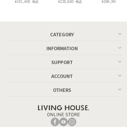
長・昇降式テーブ
¥
191,400
ィエラ塗装 ダイニ
¥
228,800
ュラル）190c
¥
269,390
税込
税込
税込
ル ／ Calligaris
ングテーブル（レ
connubia
ッドオーク脚）
MASCOTTE[CB490]
P201
CATEGORY
INFORMATION
SUPPORT
ACCOUNT
OTHERS