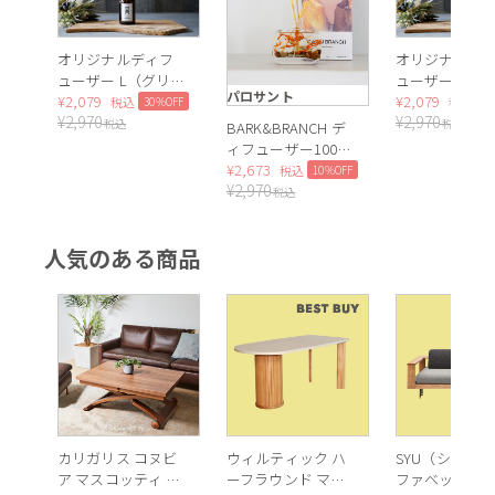
オリジナルディフ
オリジナルデ
ューザー L（グリー
ューザー L（
パロサント
ンアップル）
¥
2,079
トフローラル
¥
2,079
30%OFF
3
税込
税込
¥
2,970
¥
2,970
税込
税込
BARK&BRANCH デ
ィフューザー100ml
（パロサント）
¥
2,673
10%OFF
税込
¥
2,970
税込
人気のある商品
カリガリス コヌビ
ウィルティック ハ
SYU（シュウ）
ア マスコッティ 伸
ーフラウンド マテ
ファベッド（