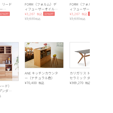
ー）リード
FORM（フォルム）デ
FORM（フォルム）デ
ー
ィフューザーオイル
ィフューザーオイル
）
200ml（Apple）
¥
3,267
200ml（Musk）
¥
3,267
10%OFF
10%OFF
10%OFF
税込
税込
¥
3,630
¥
3,630
税込
税込
ANE キッチンカウンタ
カリガリス トウキョウ
ー（ナチュラル色）
セラミック ダイニング
¥
70,400
テーブル ／ Calligaris
¥
369,270
税込
税込
ルシード）
TOKYO ceramic Dining
ープンダイ
table[CS18-FR] P321
 ナチュラ
込