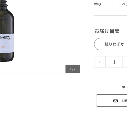
香り:
お届け目安
残りわずか
+
1
/
2
お