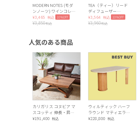
MODERN NOTES (モダ
TEA（ティー）リード
ンノーツ) ワインコレク
ディフューザー
ション ディフューザー
¥
3,465
（White tea）
¥
3,564
10%OFF
10%OFF
税込
税込
¥
3,850
¥
3,960
レギュラー RED
税込
税込
WINE（レッドワイン）
人気のある商品
カリガリス コヌビア マ
ウィルティック ハーフ
スコッティ 伸長・昇降
ラウンド マティエラ塗
式テーブル ／ Calligaris
¥
191,400
装 ダイニングテーブル
¥
228,800
税込
税込
connubia
（レッドオーク脚）
MASCOTTE[CB490]
P201