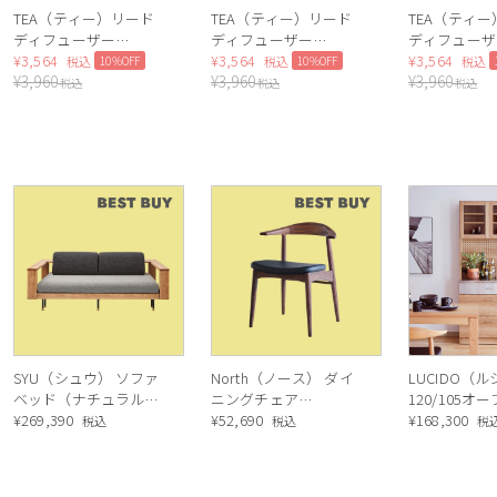
TEA（ティー）リード
TEA（ティー）リード
TEA（ティ
ディフューザー
ディフューザー
ディフューザ
（Lotus tea）
¥
3,564
（Green tea）
¥
3,564
（Black tea
¥
3,564
10%OFF
10%OFF
税込
税込
税込
¥
3,960
¥
3,960
¥
3,960
税込
税込
税込
SYU（シュウ） ソファ
North（ノース） ダイ
LUCIDO（
ベッド（ナチュラル）
ニングチェア
120/105オ
190cm
¥
269,390
AC02（ウォールナッ
¥
52,690
ニングボード
¥
168,300
税込
税込
税
ト）
ル色