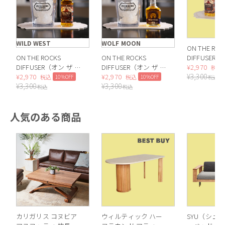
WILD WEST
WOLF MOON
ON THE ROC
ON THE ROCKS
ON THE ROCKS
DIFFUSER
DIFFUSER（オン ザ ロ
DIFFUSER（オン ザ ロ
ックス ディ
¥
2,970
税込
¥
3,300
ックス ディフューザ
¥
2,970
ックス ディフューザ
¥
2,970
ー）SNOWY 
10%OFF
10%OFF
税込
税込
税込
¥
3,300
¥
3,300
ー）WILD WEST
ー）WOLF MOON
税込
税込
人気のある商品
カリガリス コヌビア
ウィルティック ハー
SYU（シュウ