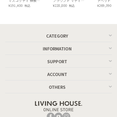
マスコッティ 伸長・
フラウンド マティエ
ァベッド（
昇降式テーブル ／
¥
191,400
ラ塗装 ダイニングテ
¥
228,800
ル）190cm
¥
269,390
税込
税込
税
Calligaris connubia
ーブル（レッドオーク
MASCOTTE[CB490]
脚）
P201
CATEGORY
INFORMATION
SUPPORT
ACCOUNT
OTHERS