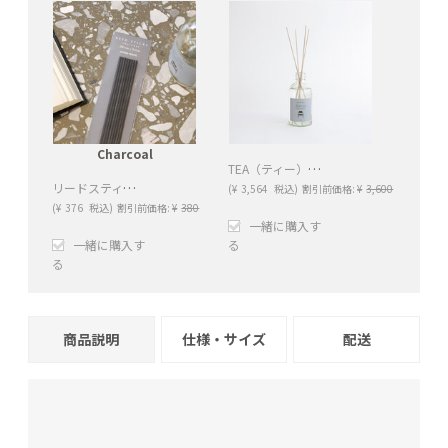
Charcoal
TEA（ティー）リードディフューザー （Black tea）
リードスティック（Charcoal）
(
¥
3,564
税込)
割引前価格:
¥
3,600
(
¥
376
税込)
割引前価格:
¥
380
一緒に購入す
一緒に購入す
る
る
+
−
+
−
商品説明
仕様・サイズ
配送