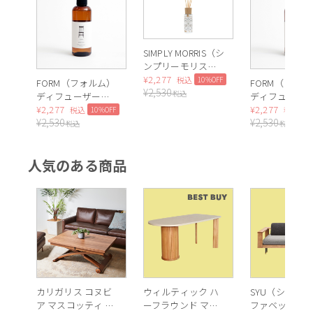
SIMPLY MORRIS（シ
ンプリーモリス）
リードディフュー
¥
2,277
10%OFF
税込
FORM（フォルム）
FORM（フォ
¥
2,530
甘さと爽やかさが調和した、透明感のあるホワイトティーの香
ザー（いちご泥
税込
ディフューザーオ
ディフューザ
棒）
イル レフィル
¥
2,277
イル レフィル
¥
2,277
り
10%OFF
1
税込
税込
¥
2,530
¥
2,530
（White Floral）
（Musk）
税込
税込
人気のある商品
カリガリス コヌビ
ウィルティック ハ
SYU（シュウ）
ア マスコッティ 伸
ーフラウンド マテ
ファベッド（