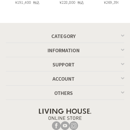
長・昇降式テーブ
¥
191,400
ィエラ塗装 ダイニ
¥
228,800
ュラル）190c
¥
269,390
税込
税込
税込
ル ／ Calligaris
ングテーブル（レ
上品な甘さの中に華やかさを感じるブラックティーの香り
connubia
ッドオーク脚）
MASCOTTE[CB490]
P201
CATEGORY
INFORMATION
SUPPORT
ACCOUNT
OTHERS
瑞々しさの中に清涼感のあるグリーンティーの香り