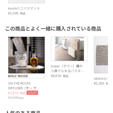
koishiミニバスマット
¥
3,300
税込
この商品とよく一緒に購入されている商品
tower（タワー）横か
ら掛けられるバスタオ
ルハンガー 3連
¥
6,820
WOLF MOON
税込
ishikoro
ON THE ROCKS
¥
5,280
税込
DIFFUSER（オン ザ ロ
ックス ディフューザ
¥
2,970
10%OFF
税込
¥
3,300
ー）WOLF MOON
税込
人気のある商品