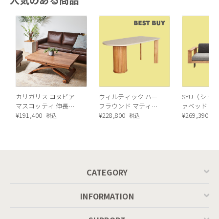
カリガリス コヌビア
ウィルティック ハー
SYU（シュウ
マスコッティ 伸長・
フラウンド マティエ
ァベッド（
昇降式テーブル ／
¥
191,400
ラ塗装 ダイニングテ
¥
228,800
ル）190cm
¥
269,390
税込
税込
税
Calligaris connubia
ーブル（レッドオーク
MASCOTTE[CB490]
脚）
P201
CATEGORY
INFORMATION