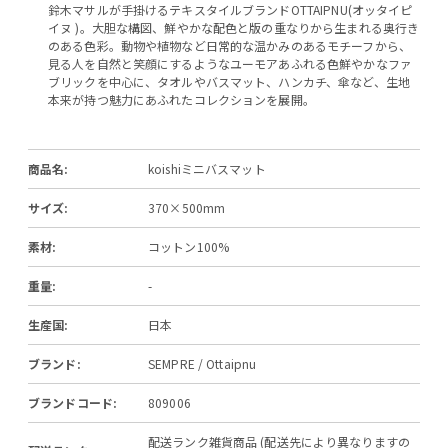
鈴木マサルが手掛けるテキスタイルブランドOTTAIPNU(オッタイピ
イヌ )。大胆な構図、鮮やかな配色と版の重なりから生まれる奥行き
のある色彩。動物や植物など日常的な温かみのあるモチーフから、
見る人を自然と笑顔にするようなユーモアあふれる色鮮やかなファ
ブリックを中心に、タオルやバスマット、ハンカチ、傘など、生地
本来が持つ魅力にあふれたコレクションを展開。
商品名:
koishiミニバスマット
サイズ:
370×500mm
素材:
コットン100%
重量:
-
生産国:
日本
ブランド:
SEMPRE / Ottaipnu
ブランドコード:
809006
配送ランク雑貨商品 (配送先により異なりますの