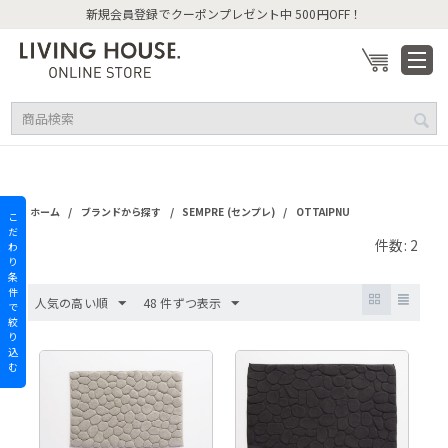
新規会員登録でクーポンプレゼント中 500円OFF！
/
/
/
ホーム
ブランドから探す
SEMPRE (センプレ)
OTTAIPNU
こ
だ
件数: 2
わ
り
条
件
人気の高い順
48 件ずつ表示
で
絞
り
込
む