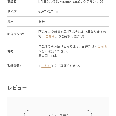
商品名:
MAME(マメ) Sakuramonsara(サクラモンサラ)
サイズ:
φ107×17 mm
素材:
磁器
配送ランク雑貨商品 (配送先により異なりますの
配送ランク:
で、
こちら
よりご確認ください)
宅急便でのお届けとなります。配送料は＜
こちら
備考:
＞をご確認ください。
原産国：日本
取扱説明:
＜
こちら
＞をご確認ください。
レビュー
レビューを書く