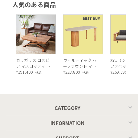
人気のある商品
カリガリス コヌビ
ウィルティック ハ
SYU（シュウ）
ア マスコッティ 伸
ーフラウンド マテ
ファベッド（
長・昇降式テーブ
¥
191,400
ィエラ塗装 ダイニ
¥
228,800
ュラル）190c
¥
269,390
税込
税込
税込
ル ／ Calligaris
ングテーブル（レ
connubia
ッドオーク脚）
MASCOTTE[CB490]
P201
CATEGORY
INFORMATION