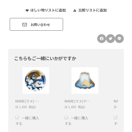
ほしい物リストに追加
比較リストに追加
お問い合わせ
こちらもご一緒にいかがですか
MAME(マメ) Momijisara(モミジサラ）
MAME(マメ) Fukisumi fuji katasara(フキスミ フジ カタサラ)
(
¥
1,650
税込)
(
¥
1,650
税込)
(
¥
1,650
税込
一緒に購入
一緒に購入
一緒に
する
する
する