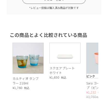
*レビュー投稿は購入済み商品が対象です
この商品とよく比較されている商品
スクエアプレート
ホワイト
ピンク
¥
1,650
税込
カルティオ タンブ
ラー 210ml
Sara コーヒー
¥
1,760
プ（ピンク）
税込
¥
1,232
3
税込
¥
1,760
税込