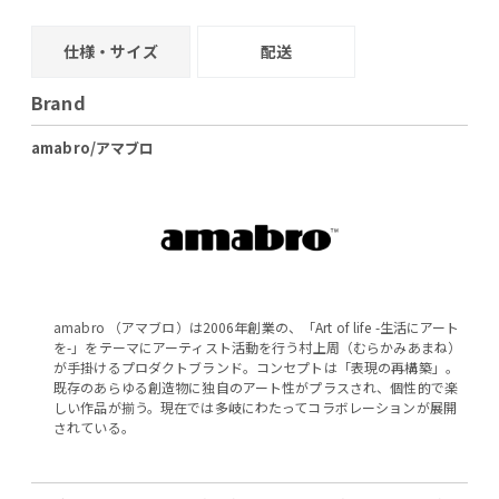
+
−
+
−
+
仕様・サイズ
配送
Brand
amabro/アマブロ
amabro （アマブロ）は2006年創業の、「Art of life -生活にアート
を-」をテーマにアーティスト活動を行う村上周（むらかみあまね）
が手掛けるプロダクトブランド。コンセプトは「表現の再構築」。
既存のあらゆる創造物に独自のアート性がプラスされ、個性的で楽
しい作品が揃う。現在では多岐にわたってコラボレーションが展開
されている。