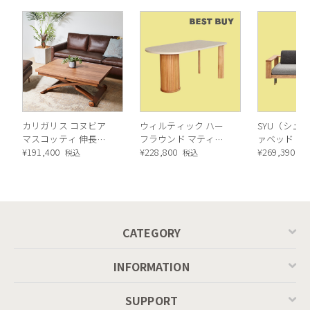
カリガリス コヌビア
ウィルティック ハー
SYU（シュウ
マスコッティ 伸長・
フラウンド マティエ
ァベッド（
昇降式テーブル ／
¥
191,400
ラ塗装 ダイニングテ
¥
228,800
ル）190cm
¥
269,390
税込
税込
税
Calligaris connubia
ーブル（レッドオーク
MASCOTTE[CB490]
脚）
P201
CATEGORY
INFORMATION
SUPPORT