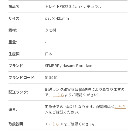
商品名:
トレイ HP022 8.5cm / ナチュラル
サイズ:
φ85×H21mm
素材:
タモ材
重量:
-
生産国:
日本
ブランド:
SEMPRE / Hasami Porcelain
ブランドコード:
515061
配送ランク雑貨商品 (配送先により異なりますの
配送ランク:
で、
こちら
よりご確認ください)
宅急便でのお届けとなります。配送料は＜
こちら
備考:
＞をご確認ください。
取扱説明:
＜
こちら
＞をご確認ください。