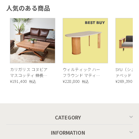
人気のある商品
カリガリス コヌビア
ウィルティック ハー
SYU（シュウ
マスコッティ 伸長・
フラウンド マティエ
ァベッド（
昇降式テーブル ／
¥
191,400
ラ塗装 ダイニングテ
¥
228,800
ル）190cm
¥
269,390
税込
税込
税
Calligaris connubia
ーブル（レッドオーク
MASCOTTE[CB490]
脚）
P201
CATEGORY
INFORMATION