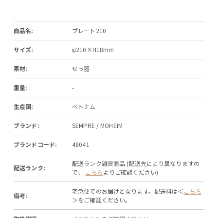
商品名:
プレート210
サイズ:
φ210×H18mm
素材:
せっ器
重量:
-
生産国:
ベトナム
ブランド:
SEMPRE / MOHEIM
ブランドコード:
48041
配送ランク雑貨商品 (配送先により異なりますの
配送ランク:
で、
こちら
よりご確認ください)
宅急便でのお届けとなります。配送料は＜
こちら
備考:
＞をご確認ください。