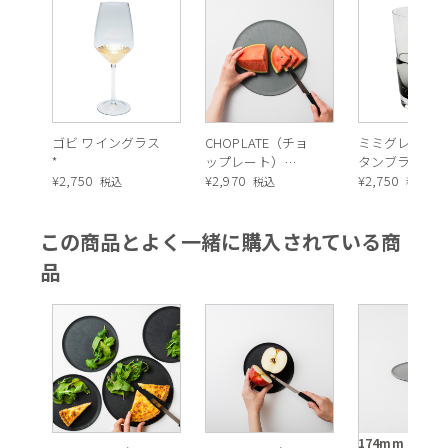
ゴビ ワイングラス
CHOPLATE（チョ
ミミグレー 14
*
ップレート）
タンブラー
¥
2,750
（GREY）22cm
¥
2,970
¥
2,750
税込
税込
税込
この商品とよく一緒に購入されている商
品
174mm