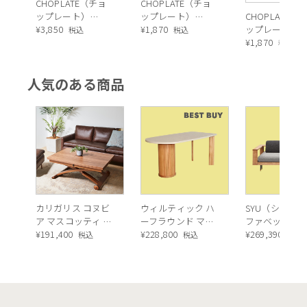
CHOPLATE（チョ
CHOPLATE（チョ
ップレート）
ップレート）
CHOPLATE（
（BLACK）26cm
¥
3,850
（BLACK）17.4cm
¥
1,870
ップレート）
税込
税込
（GREY）17.4
¥
1,870
税込
人気のある商品
カリガリス コヌビ
ウィルティック ハ
SYU（シュウ）
ア マスコッティ 伸
ーフラウンド マテ
ファベッド（
長・昇降式テーブ
¥
191,400
ィエラ塗装 ダイニ
¥
228,800
ュラル）190c
¥
269,390
税込
税込
税込
ル ／ Calligaris
ングテーブル（レ
connubia
ッドオーク脚）
MASCOTTE[CB490]
P201