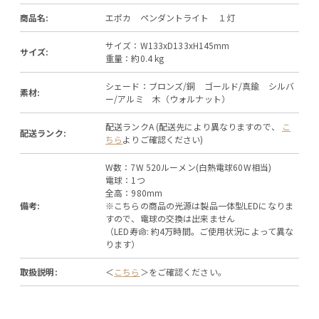
商品名:
エポカ ペンダントライト １灯
サイズ：W133xD133xH145mm
サイズ:
重量：約0.4 kg
シェード：ブロンズ/銅 ゴールド/真鍮 シルバ
素材:
ー/アルミ 木（ウォルナット）
配送ランクA (配送先により異なりますので、
こ
配送ランク:
ちら
よりご確認ください)
W数：7W 520ルーメン(白熱電球60W相当)
電球：1つ
全高：980mm
備考:
※こちらの商品の光源は製品一体型LEDになりま
すので、電球の交換は出来ません
（LED寿命: 約4万時間。ご使用状況によって異な
ります）
取扱説明:
＜
こちら
＞をご確認ください。