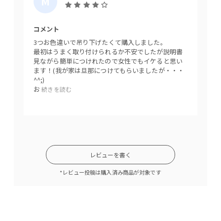
M
A
K
コメント
I
3つお色違いで吊り下げたくて購入しました。
N
最初はうまく取り付けられるか不安でしたが説明書
見ながら簡単につけれたので女性でもイケると思い
A
ます！(我が家は旦那につけてもらいましたが・・・
^^;)
お
続きを読む
レビューを書く
*レビュー投稿は購入済み商品が対象です