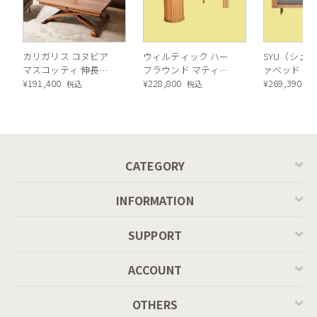
カリガリス コヌビア
ウィルティック ハー
SYU（シュウ
マスコッティ 伸長・
フラウンド マティエ
ァベッド（
昇降式テーブル ／
¥
191,400
ラ塗装 ダイニングテ
¥
228,800
ル）190cm
¥
269,390
税込
税込
税
Calligaris connubia
ーブル（レッドオーク
MASCOTTE[CB490]
脚）
P201
CATEGORY
INFORMATION
SUPPORT
ACCOUNT
OTHERS