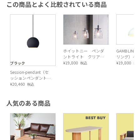
この商品とよく比較されている商品
ホイットニー ペンダ
GAMBLIN
ントライト クリア
リング）ペ
１灯
¥
19,800
イト
¥
19,800
ブラック
税込
税
Session-pendant（セ
ッションペンダント）
ペンダントライト
¥
20,460
税込
人気のある商品