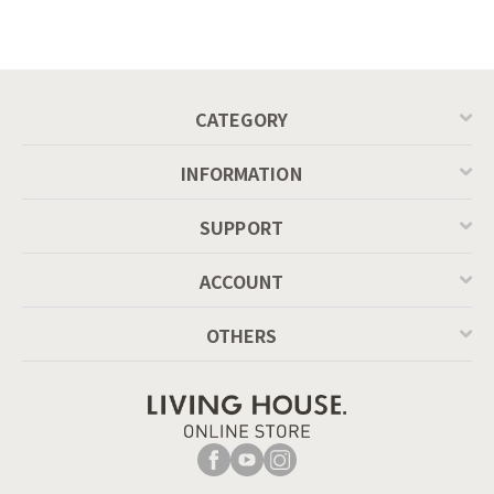
ル ／ Calligaris
ングテーブル（レ
connubia
ッドオーク脚）
MASCOTTE[CB490]
P201
CATEGORY
INFORMATION
SUPPORT
ACCOUNT
OTHERS