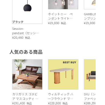
ホイットニー ペ
GAMBLING（
ンダントライト
ンブリング）
ブラック
クリア １灯
¥
19,800
ダントライト
¥
19,800
税込
税込
Session-
pendant（セッショ
ンペンダント）ペ
¥
20,460
税込
ンダントライト
人気のある商品
カリガリス コヌビ
ウィルティック ハ
SYU（シュウ）
ア マスコッティ 伸
ーフラウンド マテ
ファベッド（
長・昇降式テーブ
¥
191,400
ィエラ塗装 ダイニ
¥
228,800
ュラル）190c
¥
269,390
税込
税込
税込