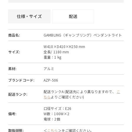
仕様・サイズ
配送
商品名:
GAMBLING（ギャンブリング）ペンダントライト
W410×D410×H250 mm
サイズ:
全長/ 1180 mm
重量：1 kg
素材:
アルミ
ブランドコード:
AZP-506
配送ランクA (配送先により異なりますので、
こ
配送ランク:
ちら
よりご確認ください)
口径サイズ：E26
備考:
W数：100W×2
電球：2個
取扱説明:
＜
こちら
＞をご確認ください。