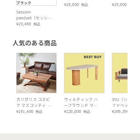
ブラック
クリア １灯
¥
19,800
ダントライト
¥
19,800
税込
税込
Session-
pendant（セッショ
ンペンダント）ペ
¥
20,460
税込
ンダントライト
人気のある商品
カリガリス コヌビ
ウィルティック ハ
SYU（シュウ）
ア マスコッティ 伸
ーフラウンド マテ
ファベッド（
長・昇降式テーブ
¥
191,400
ィエラ塗装 ダイニ
¥
228,800
ュラル）190c
¥
269,390
税込
税込
税込
ル ／ Calligaris
ングテーブル（レ
connubia
ッドオーク脚）
MASCOTTE[CB490]
P201