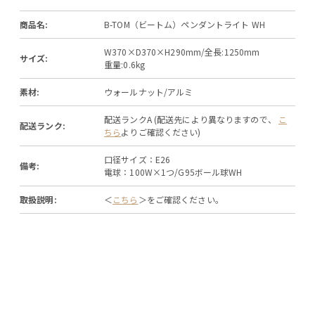
商品名:
B-TOM（ビートム）ペンダントライト WH
W370×D370×H290mm/全長:1250mm
サイズ:
重量:0.6kg
素材:
ウォールナット/アルミ
配送ランクA (配送先により異なりますので、
こ
配送ランク:
ちら
よりご確認ください)
口径サイズ：E26
備考:
電球：100W×1つ/G95ボール球WH
取扱説明:
＜
こちら
＞をご確認ください。