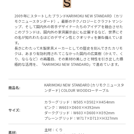
2009年にスタートしたブランドKARIMOKU NEW STANDARD（カリ
モクニュースタンダード）。最新のテクノロジーとクラフトマンシ
ップ、そして国内外の若手デザイナーたちのアイデアを融合させた
このブランドは、国内外の家具展示会にも出展するなど、世界にそ
の名が知れわたるほどのデザイン性とクオリティを兼ね備えていま
す。
長きにわたって木製家具メーカーとしての歴史を刻んできたカリモ
クは、あまり有効利用されてこなかった国内の広葉樹（かえで、く
り、ならなど）の再着目、その素材の美しさと特性を引き出した積
極的な活用を、「KARIMOKU NEW STANDARD」で進めています。
KARIMOKU NEW STANDARD (カリモクニュースタ
商品名:
ンダード) COLOUR WOODローテーブル
カラーグリッド：W505×D502×H454mm
ピンク：W603×D600×H392mm
サイズ:
ダークグリッド：W603×D600×H392mm
プレーングリッド：W717×D713×H327mm
主材：くり
素材: