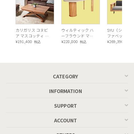
カリガリス コヌビ
ウィルティック ハ
SYU（シュウ）
ア マスコッティ 伸
ーフラウンド マテ
ファベッド（
長・昇降式テーブ
¥
191,400
ィエラ塗装 ダイニ
¥
228,800
ュラル）190c
¥
269,390
税込
税込
税込
ル ／ Calligaris
ングテーブル（レ
connubia
ッドオーク脚）
MASCOTTE[CB490]
P201
CATEGORY
INFORMATION
SUPPORT
ACCOUNT