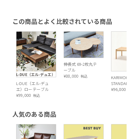
この商品とよく比較されている商品
伸長式 69-2枚丸テ
ーブル
L-DUE（エル-デュエ）
¥
88,000
税込
KARIMOKU NE
L-DUE（エル-デュ
STANDARD (
エ）ローテーブル
クニュースタ
¥
96,800
税込
¥
99,000
ード) CASTOR
税込
テーブル
人気のある商品