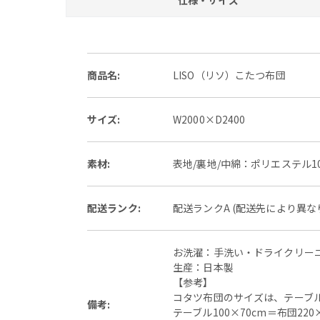
仕様・サイズ
商品名:
LISO（リソ）こたつ布団
サイズ:
W2000×D2400
素材:
表地/裏地/中綿：ポリエステル1
配送ランク:
配送ランクA (配送先により異
お洗濯：手洗い・ドライクリー
生産：日本製
【参考】
コタツ布団のサイズは、テーブル
備考:
テーブル100×70cm＝布団220×