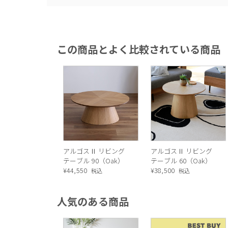
この商品とよく比較されている商品
アルゴスⅡ リビング
アルゴスⅡ リビング
テーブル 90（Oak）
テーブル 60（Oak）
¥
44,550
¥
38,500
税込
税込
人気のある商品