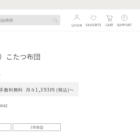
FAVORITE
SUPPORT
CART
LOGIN
ソ）こたつ布団
込
1,393
手数料無料
月々
円 (税込)〜
0042
3年保証