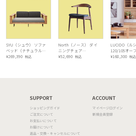
SYU（シュウ） ソファ
North（ノース） ダイ
LUCIDO（ル
ベッド（ナチュラル）
ニングチェア
120/105オ
190cm
¥
269,390
AC02（ウォールナッ
¥
52,690
ニングボード
¥
168,300
税込
税込
税
ト）
ラル色
N
SUPPORT
ACCOUNT
ショッピングガイド
マイページログイン
ご注文について
新規会員登録
お支払いについて
お届けについて
返品・交換・キャンセルについて