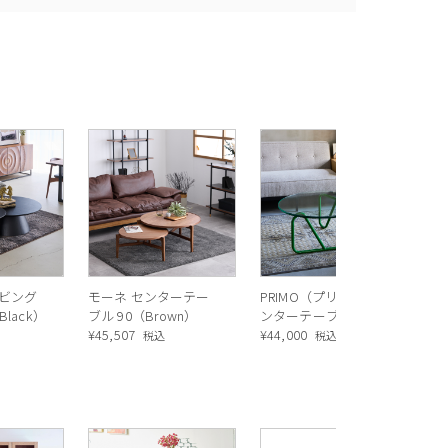
モ
ブ
¥
4
リビング
モーネ センターテー
PRIMO（プリモ） セ
lack）
ブル 90（Brown）
ンターテーブル
¥
45,507
¥
44,000
税込
税込
R