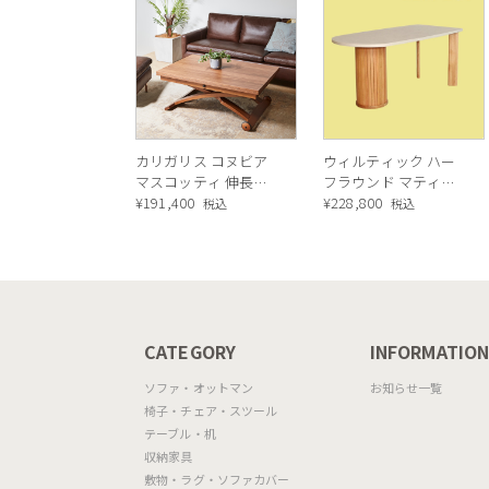
カリガリス コヌビア
ウィルティック ハー
マスコッティ 伸長・
フラウンド マティエ
昇降式テーブル ／
¥
191,400
ラ塗装 ダイニングテ
¥
228,800
税込
税込
Calligaris connubia
ーブル（レッドオーク
MASCOTTE[CB490]
脚）
P201
CATEGORY
INFORMATIO
ソファ・オットマン
お知らせ一覧
椅子・チェア・スツール
テーブル・机
収納家具
敷物・ラグ・ソファカバー