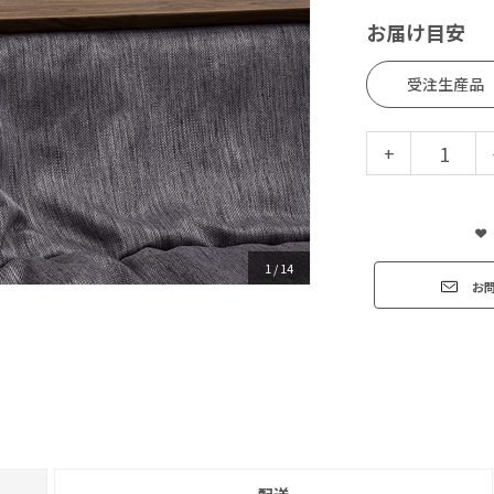
お届け目安
受注生産品
+
1
/
14
お