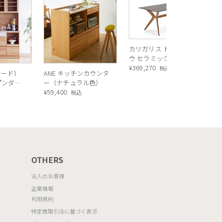
ス
ル
¥
1
バ
カリガリス トウキョ
ウ セラミック ダイニ
ングテーブル ／
¥
369,270
税込
シード）
ANE キッチンカウンタ
Calligaris TOKYO
ープンダイ
ー（ナチュラル色）
ceramic Dining
 ナチュ
¥
59,400
込
税込
table[CS18-FR] P321
OTHERS
法人のお客様
企業情報
利用規約
特定商取引法に基づく表示