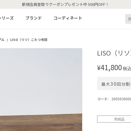
新規会員登録でクーポンプレゼント中 500円OFF！
シリーズ
ブランド
コーディネート
ブル
/
LISO（リソ）こたつ布団
LISO（リ
41,800
¥
税
30
最大
回分割
コード:
200503000
完成品