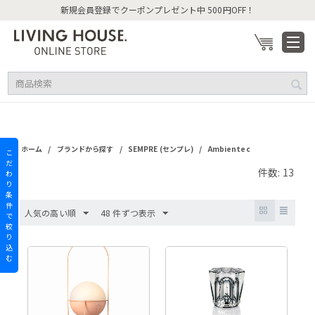
新規会員登録でクーポンプレゼント中 500円OFF！
/
/
/
ホーム
ブランドから探す
SEMPRE (センプレ)
Ambientec
こ
だ
件数: 13
わ
り
条
件
人気の高い順
48 件ずつ表示
で
絞
り
込
む